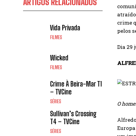
ARTIGOS RELACIONADOS
comunic
atraíd
crime q
Vida Privada
pelos s
FILMES
Dia 29 
Wicked
ALFRE
FILMES
Crime À Beira-Mar T1
– TVCine
SÉRIES
O homem
Sullivan’s Crossing
Alfredo
T4 – TVCine
Europa
SÉRIES