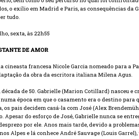
rio, bem como o seu percurso no qual foi confrontad
os, o exílio em Madrid e Paris, as consequências da
er tudo.
ulho, sexta, às 22h55
STANTE DE AMOR
a cineasta francesa Nicole Garcia nomeado para a Pa
ptação da obra da escritora italiana Milena Agus.
 década de 50. Gabrielle (Marion Cotillard) nasceu e 
 numa época em que o casamento era o destino para q
a, os pais decidem casá-la com José (Alex Brendemüh
. Apesar do esforço de José, Gabrielle nunca se entr
esprezo por ele. Anos mais tarde, devido a problemas 
nos Alpes e lá conhece André Sauvage (Louis Garrel), 