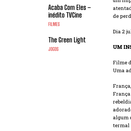
um impé
Acaba Com Eles –
atentad
inédito TVCine
de perd
FILMES
Dia 2 j
The Green Light
UM IN
JOGOS
Filme d
Uma ada
França,
França
rebeldi
adorado
algum d
termal 