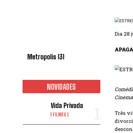
Dia 28 
APAGA
Metropolis 131
NOVIDADES
Comédia
Cinema 
Vida Privada
Três ví
FILMES
divorci
desconh