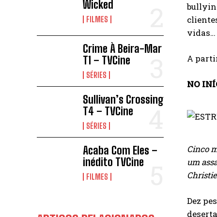
Wicked
bullyin
cliente
FILMES
vidas… 
Crime À Beira-Mar
A parti
T1 – TVCine
SÉRIES
NO INÍ
Sullivan’s Crossing
T4 – TVCine
SÉRIES
Cinco m
Acaba Com Eles –
inédito TVCine
um assa
Christie
FILMES
Dez pes
desert