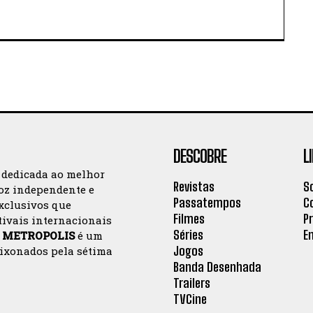
DESCOBRE
L
 dedicada ao melhor
Revistas
S
oz independente e
Passatempos
C
exclusivos que
Filmes
P
tivais internacionais
Séries
E
a
METROPOLIS
é um
Jogos
aixonados pela sétima
Banda Desenhada
Trailers
TVCine