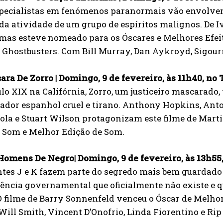
specialistas em fenómenos paranormais vão envolver
da atividade de um grupo de espíritos malignos. De 
as esteve nomeado para os Óscares e Melhores Efeit
a Ghostbusters. Com Bill Murray, Dan Aykroyd, Sigou
ra De Zorro | Domingo, 9 de fevereiro, às 11h40, no
lo XIX na Califórnia, Zorro, um justiceiro mascarado
ador espanhol cruel e tirano. Anthony Hopkins, Anto
la e Stuart Wilson protagonizam este filme de Marti
 Som e Melhor Edição de Som.
Homens De Negro| Domingo, 9 de fevereiro, às 13h55
ntes J e K fazem parte do segredo mais bem guardado
ncia governamental que oficialmente não existe e qu
O filme de Barry Sonnenfeld venceu o Óscar de Melh
Will Smith, Vincent D’Onofrio, Linda Fiorentino e Rip