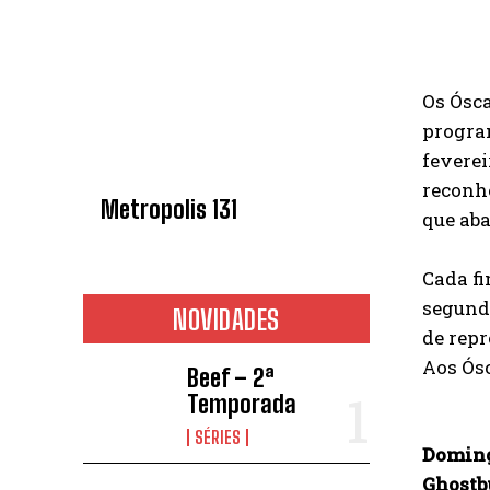
Os Ósca
program
feverei
reconhe
Metropolis 131
que aba
Cada fi
segundo
NOVIDADES
de repr
Aos Ósc
Beef – 2ª
Temporada
SÉRIES
Domingo
Ghostbu