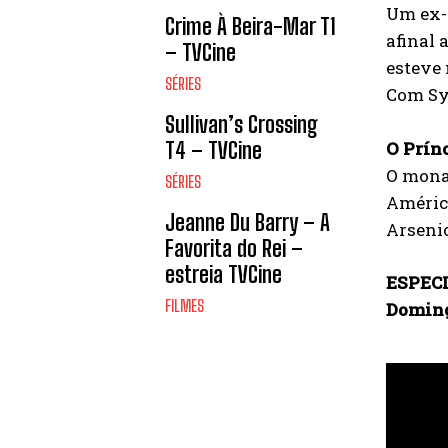
Um ex-
Crime À Beira-Mar T1
afinal 
– TVCine
esteve 
SÉRIES
Com Syl
Sullivan’s Crossing
O Prínc
T4 – TVCine
O monar
SÉRIES
América
Jeanne Du Barry – A
Arsenio
Favorita do Rei –
estreia TVCine
ESPEC
FILMES
Doming