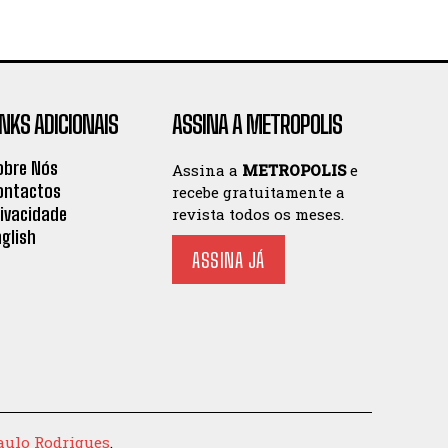
INKS ADICIONAIS
ASSINA A METROPOLIS
obre Nós
Assina a
METROPOLIS
e
ontactos
recebe gratuitamente a
rivacidade
revista todos os meses.
nglish
ASSINA JÁ
aulo Rodrigues
.