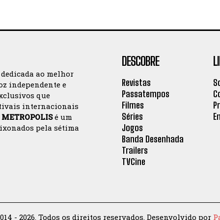
DESCOBRE
L
 dedicada ao melhor
Revistas
S
oz independente e
Passatempos
C
exclusivos que
Filmes
P
tivais internacionais
Séries
E
a
METROPOLIS
é um
Jogos
aixonados pela sétima
Banda Desenhada
Trailers
TVCine
014 - 2026. Todos os direitos reservados. Desenvolvido por
P