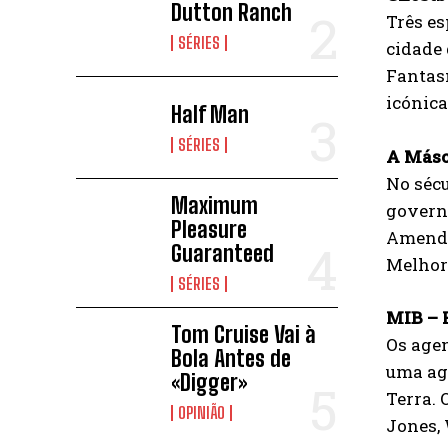
Dutton Ranch
Três e
SÉRIES
cidade 
Fantasm
icónic
Half Man
SÉRIES
A Másca
No sécu
Maximum
govern
Pleasure
Amendo
Guaranteed
Melhor
SÉRIES
MIB – 
Tom Cruise Vai à
Os age
Bola Antes de
uma agê
«Digger»
Terra. 
OPINIÃO
Jones, 