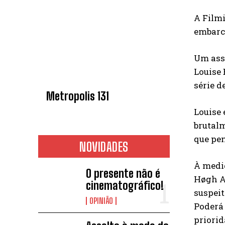
A Filmi
embarca
Um assa
Louise 
série d
Metropolis 131
Louise 
brutalm
que pen
NOVIDADES
À medi
O presente não é
Høgh A
cinematográfico!
suspeit
OPINIÃO
Poderá 
priorid