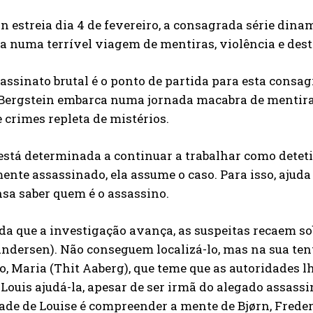
n estreia dia 4 de fevereiro, a consagrada série din
 numa terrível viagem de mentiras, violência e dest
ssinato brutal é o ponto de partida para esta consa
Bergstein embarca numa jornada macabra de mentiras
e crimes repleta de mistérios.
está determinada a continuar a trabalhar como detet
ente assassinado, ela assume o caso. Para isso, ajud
sa saber quem é o assassino.
da que a investigação avança, as suspeitas recaem 
ndersen). Não conseguem localizá-lo, mas na sua te
o, Maria (Thit Aaberg), que teme que as autoridades lhe
Louis ajudá-la, apesar de ser irmã do alegado assass
ade de Louise é compreender a mente de Bjørn, Freder