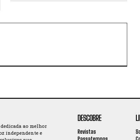
DESCOBRE
L
 dedicada ao melhor
Revistas
S
oz independente e
Passatempos
C
exclusivos que