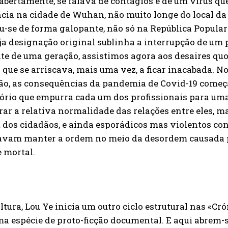
abertamente, se falava de contágios e de um vírus qu
cia na cidade de Wuhan, não muito longe do local da
u-se de forma galopante, não só na República Popul
ja designação original sublinha a interrupção de um 
te de uma geração, assistimos agora aos desaires qu
que se arriscava, mais uma vez, a ficar inacabada. No
ão, as consequências da pandemia de Covid-19 começa
ório que empurra cada um dos profissionais para uma
rar a relativa normalidade das relações entre eles, 
dos cidadãos, e ainda esporádicos mas violentos con
avam manter a ordem no meio da desordem causada 
e mortal.
ltura, Lou Ye inicia um outro ciclo estrutural nas «C
a espécie de proto-ficção documental. E aqui abrem-s