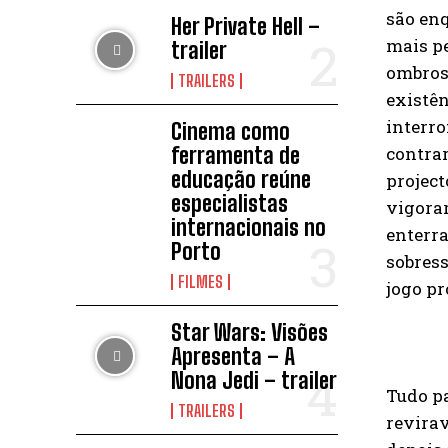
são enq
Her Private Hell –
mais pe
trailer
ombros 
TRAILERS
existên
interro
Cinema como
ferramenta de
contrar
educação reúne
project
especialistas
vigorar
internacionais no
enterra
Porto
sobress
FILMES
jogo pr
Star Wars: Visões
Apresenta – A
Nona Jedi – trailer
Tudo pa
TRAILERS
revirav