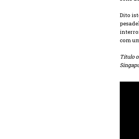
Dito is
pesadel
interro
com um
Título 
Singap