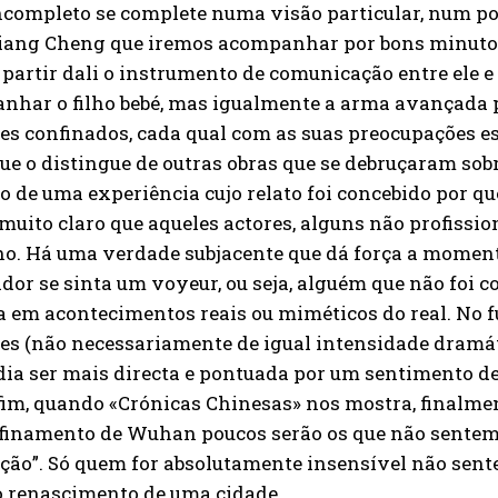
ncompleto se complete numa visão particular, num po
Jiang Cheng que iremos acompanhar por bons minutos 
 partir dali o instrumento de comunicação entre ele 
nhar o filho bebé, mas igualmente a arma avançada p
es confinados, cada qual com as suas preocupações e
ue o distingue de outras obras que se debruçaram so
 de uma experiência cujo relato foi concebido por qu
muito claro que aqueles actores, alguns não profission
o. Há uma verdade subjacente que dá força a moment
dor se sinta um voyeur, ou seja, alguém que não foi 
a em acontecimentos reais ou miméticos do real. No
es (não necessariamente de igual intensidade dramáti
dia ser mais directa e pontuada por um sentimento d
fim, quando «Crónicas Chinesas» nos mostra, finalment
finamento de Wuhan poucos serão os que não sentem
ação”. Só quem for absolutamente insensível não sen
o renascimento de uma cidade.