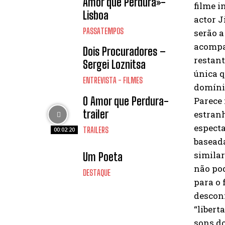
Amor que Perdura»-
filme i
Lisboa
actor 
PASSATEMPOS
serão a
acompa
Dois Procuradores –
restant
Sergei Loznitsa
única q
ENTREVISTA - FILMES
domínio
O Amor que Perdura-
Parece 
trailer
estranh
especta
TRAILERS
00:02:20
basead
similar
Um Poeta
não po
DESTAQUE
para o 
descon
“libert
sons d