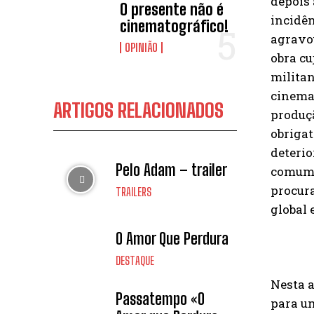
depois 
O presente não é
incidên
cinematográfico!
agravo
OPINIÃO
obra cu
militan
cinema 
ARTIGOS RELACIONADOS
produç
obrigat
deterio
Pelo Adam – trailer
comum 
procur
TRAILERS
global 
O Amor Que Perdura
DESTAQUE
Nesta a
Passatempo «O
para um