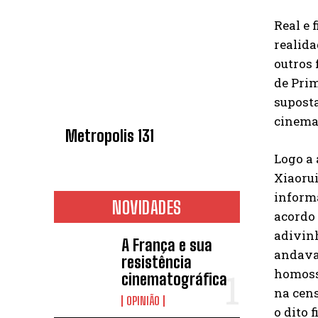
Real e 
realid
outros 
de Prim
suposta
cinema
Metropolis 131
Logo a 
Xiaorui
informá
NOVIDADES
acordo 
adivinh
A França e sua
andava
resistência
homosse
cinematográfica
na cens
OPINIÃO
o dito 