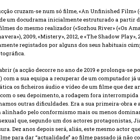
ficção cruzam-se num só filme, «An Unfinished Film» (
ade um docudrama inicialmente estruturado a parti
filmes do mesmo realizador («Sozhou River» («Os Aman
avera»), 2009, «Mistery», 2012, e «The Shadow Play»,
mente registados por alguns dos seus habituais cúm
tográfica.
abrir (a acção decorre no ano de 2019 e prolonga-se p
) com a sua equipa a recuperar de um computador já
tica os ficheiros áudio e vídeo de um filme que dez a
com o seu depoimento, a rodagem fora interrompida 
amos outras dificuldades. Era a sua primeira-obra e 
 alinhado pelo conformismo mais ou menos dominan
xual que, segundo um dos actores protagonistas, Jia
ura. Dez anos depois será, aliás, este mesmo actor qu
filme para dar “actualidade” ao filme passado já não 