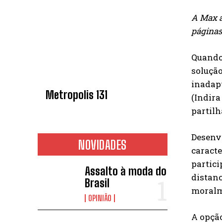
A Max a
páginas
Quando 
solução
inadapt
Metropolis 131
(Indira
partilh
Desenvo
NOVIDADES
caracte
partic
Assalto à moda do
distanc
Brasil
moralm
OPINIÃO
A opção