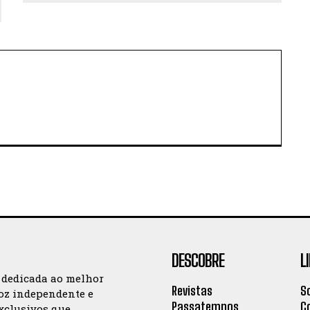
DESCOBRE
L
 dedicada ao melhor
Revistas
S
oz independente e
Passatempos
C
exclusivos que