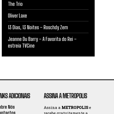
The Trio
Oliver Laxe
13 Dias, 13 Noites – Roschdy Zem
Jeanne Du Barry – A Favorita do Rei –
estreia TVCine
INKS ADICIONAIS
ASSINA A METROPOLIS
obre Nós
Assina a
METROPOLIS
e
ontactos
recebe gratuitamente a