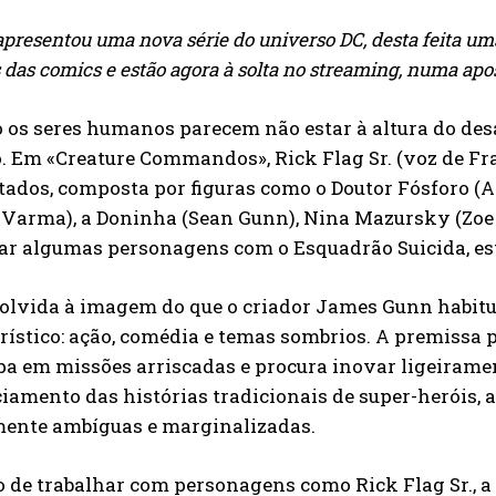
presentou uma nova série do universo DC, desta feita 
 das comics e estão agora à solta no streaming, numa ap
os seres humanos parecem não estar à altura do desa
. Em «Creature Commandos», Rick Flag Sr. (voz de Fra
ados, composta por figuras como o Doutor Fósforo (
 Varma), a Doninha (Sean Gunn), Nina Mazursky (Zoe 
ar algumas personagens com o Esquadrão Suicida, esta
lvida à imagem do que o criador James Gunn habituou
rístico: ação, comédia e temas sombrios. A premissa 
ipa em missões arriscadas e procura inovar ligeira
iamento das histórias tradicionais de super-heróis, 
ente ambíguas e marginalizadas.
 de trabalhar com personagens como Rick Flag Sr., a