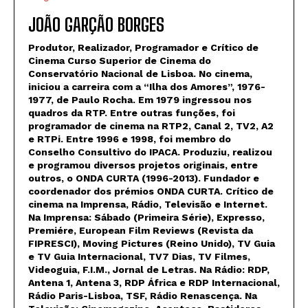
JOÃO GARÇÃO BORGES
Produtor, Realizador, Programador e Crítico de
Cinema Curso Superior de Cinema do
Conservatório Nacional de Lisboa. No cinema,
iniciou a carreira com a “Ilha dos Amores”, 1976-
1977, de Paulo Rocha. Em 1979 ingressou nos
quadros da RTP. Entre outras funções, foi
programador de cinema na RTP2, Canal 2, TV2, A2
e RTPi. Entre 1996 e 1998, foi membro do
Conselho Consultivo do IPACA. Produziu, realizou
e programou diversos projetos originais, entre
outros, o ONDA CURTA (1996-2013). Fundador e
coordenador dos prémios ONDA CURTA. Crítico de
cinema na Imprensa, Rádio, Televisão e Internet.
Na Imprensa: Sábado (Primeira Série), Expresso,
Premiére, European Film Reviews (Revista da
FIPRESCI), Moving Pictures (Reino Unido), TV Guia
e TV Guia Internacional, TV7 Dias, TV Filmes,
Videoguia, F.I.M., Jornal de Letras. Na Rádio: RDP,
Antena 1, Antena 3, RDP África e RDP Internacional,
Rádio Paris-Lisboa, TSF, Rádio Renascença. Na