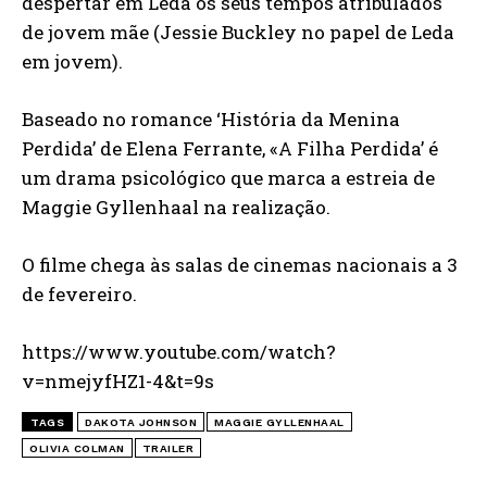
despertar em Leda os seus tempos atribulados
de jovem mãe (Jessie Buckley no papel de Leda
em jovem).
Baseado no romance ‘História da Menina
Perdida’ de Elena Ferrante, «A Filha Perdida’ é
um drama psicológico que marca a estreia de
Maggie Gyllenhaal na realização.
O filme chega às salas de cinemas nacionais a 3
de fevereiro.
https://www.youtube.com/watch?
v=nmejyfHZ1-4&t=9s
TAGS
DAKOTA JOHNSON
MAGGIE GYLLENHAAL
OLIVIA COLMAN
TRAILER