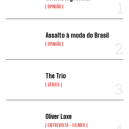
OPINIÃO
Assalto à moda do Brasil
OPINIÃO
*
Concordo com a
Política de
privacidade.
The Trio
Vais receber informação sobre futuros
passatempos.
SÉRIES
ENVIAR
Oliver Laxe
ENTREVISTA - FILMES