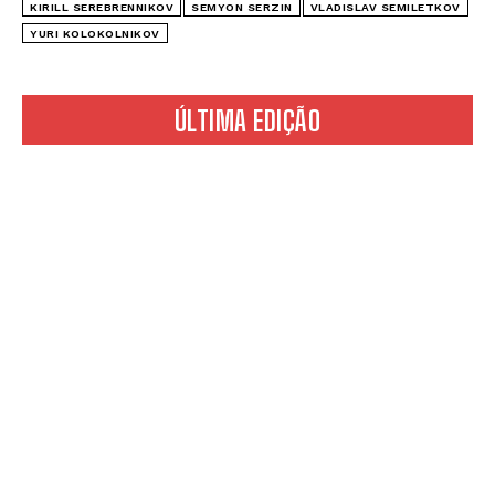
KIRILL SEREBRENNIKOV
SEMYON SERZIN
VLADISLAV SEMILETKOV
YURI KOLOKOLNIKOV
ÚLTIMA EDIÇÃO