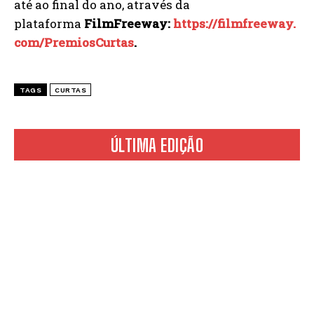
até ao final do ano, através da
plataforma
FilmFreeway:
https://filmfreeway.
com/PremiosCurtas
.
TAGS
CURTAS
ÚLTIMA EDIÇÃO