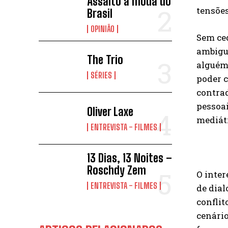
Assalto à moda do
tensõe
Brasil
OPINIÃO
Sem ced
ambigu
The Trio
alguém
SÉRIES
poder c
contrad
pessoai
Oliver Laxe
mediát
ENTREVISTA - FILMES
13 Dias, 13 Noites –
Roschdy Zem
O inte
ENTREVISTA - FILMES
de dia
conflit
cenári