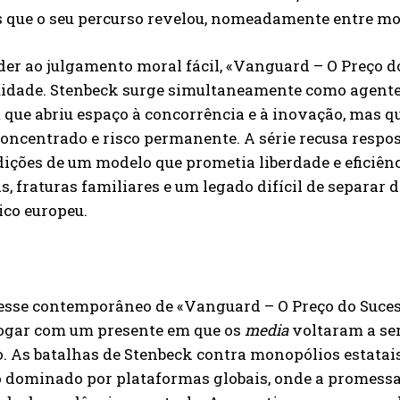
s que o seu percurso revelou, nomeadamente entre mo
er ao julgamento moral fácil, «Vanguard – O Preço d
idade. Stenbeck surge simultaneamente como agente
 que abriu espaço à concorrência e à inovação, mas 
oncentrado e risco permanente. A série recusa respos
ições de um modelo que prometia liberdade e eficiên
s, fraturas familiares e um legado difícil de separa
ico europeu.
*
Concordo com a
Política de privacidade.
resse contemporâneo de «Vanguard – O Preço do Suces
Vais receber informação sobre futuros passatempos.
logar com um presente em que os
media
voltaram a ser
o. As batalhas de Stenbeck contra monopólios estata
o dominado por plataformas globais, onde a promessa
ENVIAR