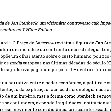
ria de Jan Stenbeck, um visionário controverso cujo impac
ezembro no TVCine Edition.
rd – O Preço do Sucesso» revisita a figura de Jan St
rutura um método e do confronto uma estratégia. Longe
ropõe um olhar atento sobre o custo humano, político
ir os
media
europeus nas últimas décadas do século X
do significava pagar um preço real – dentro e fora do
ar a narrativa entre o poder económico, a política e o
 tentação da explicação fácil ou da cronologia ilustra
o de um império, mas a forma como Stenbeck se move
s se confundem, expondo fragilidades institucionais 
a esse movimento com distância crítica, interessad