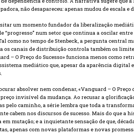
de dependência e controlo. A narrativa sugere que a 
padora, não desapareceu: apenas mudou de escala e d
sitar um momento fundador da liberalização mediátic
e “progresso” num setor que continua a oscilar entr
 Tal como no tempo de Stenbeck, a pergunta central 
a os canais de distribuição controla também os limite
rd – O Preço do Sucesso» funciona menos como retra
sistema mediático que, apesar da aparência digital e
.
ocurar absolver nem condenar, «Vanguard – O Preço 
 preço invisível da mudança. Ao recusar a glorificação
s pelo caminho, a série lembra que toda a transform
te cabem nos discursos de sucesso. Mais do que a hi
 em mutação; e a inquietante sensação de que, décad
tas, apenas com novas plataformas e novas promess