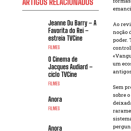
ARTIGOS RELACIONADOS
formas 
emanci
Jeanne Du Barry – A
Ao revi
Favorita do Rei –
noção d
estreia TVCine
poder.
control
FILMES
«Vangua
O Cinema de
um ecos
Jacques Audiard –
antigos
ciclo TVCine
FILMES
Sem pr
sobre o
Anora
deixada
FILMES
raramen
sistema
pergun
Anora