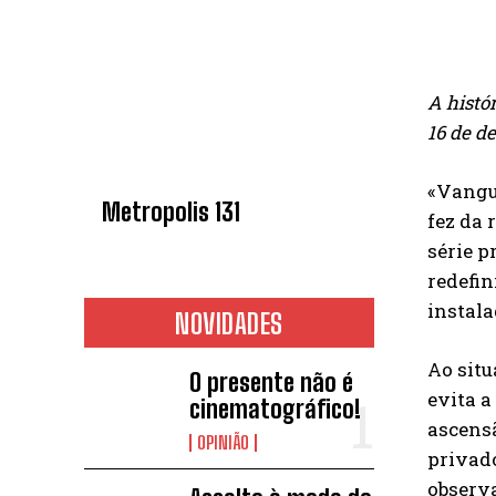
A histó
16 de d
«Vangua
Metropolis 131
fez da 
série p
redefin
instala
NOVIDADES
Ao situ
O presente não é
evita a
cinematográfico!
ascensã
OPINIÃO
privado
observ