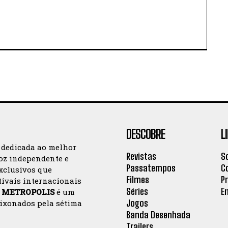
DESCOBRE
L
 dedicada ao melhor
Revistas
S
oz independente e
Passatempos
C
exclusivos que
Filmes
P
tivais internacionais
Séries
E
a
METROPOLIS
é um
Jogos
aixonados pela sétima
Banda Desenhada
Trailers