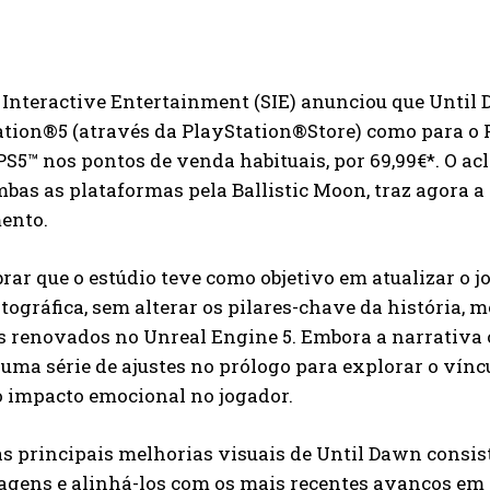
Interactive Entertainment (SIE) anunciou que Until D
tion®5 (através da PlayStation®Store) como para o PC
PS5™ nos pontos de venda habituais, por 69,99€*. O ac
bas as plataformas pela Ballistic Moon, traz agora a s
ento.
rar que o estúdio teve como objetivo em atualizar o 
ográfica, sem alterar os pilares-chave da história, 
s renovados no Unreal Engine 5. Embora a narrativa 
 uma série de ajustes no prólogo para explorar o vín
o impacto emocional no jogador.
 principais melhorias visuais de Until Dawn consist
gens e alinhá-los com os mais recentes avanços em 