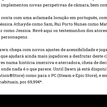
o implementou novas perspetivas de câmara, bem com
o conta com uma aclamada locução em português, com 
Jéssica Athayde como Sam, Rui Porto Nunes como Mat
 como Jessica. Revê aqui os testemunhos dos atores 
s personagens.
Dawn chega com novos ajustes de acessibilidade e jo
 que ajudará ainda mais jogadores a desfrutar deste c
res numa história imersiva e aterradora, cheia de 
 onde nada é o que parece. Until Dawn já está dispon
tion®Store) como para o PC (Steam e Epic Store), e e
abituais, por 69,99€*.