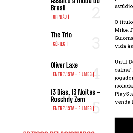
Assalto à moda do
estúdi
Brasil
OPINIÃO
O títul
Mike, 
The Trio
Guiomar
SÉRIES
vida à
Until 
Oliver Laxe
calma”,
ENTREVISTA - FILMES
jogado
isolada
13 Dias, 13 Noites –
PlaySta
Roschdy Zem
venda h
ENTREVISTA - FILMES