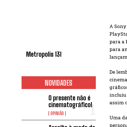
A Sony 
PlaySta
para a 
para am
Metropolis 131
lançam
De lemb
cinemat
NOVIDADES
gráfico
incluiu
O presente não é
assim 
cinematográfico!
OPINIÃO
Uma das
persona