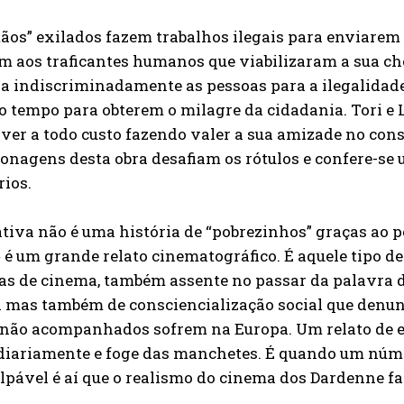
ãos” exilados fazem trabalhos ilegais para enviarem 
 aos traficantes humanos que viabilizaram a sua ch
a indiscriminadamente as pessoas para a ilegalidade
o tempo para obterem o milagre da cidadania. Tori e 
ver a todo custo fazendo valer a sua amizade no cons
onagens desta obra desafiam os rótulos e confere-s
rios.
tiva não é uma história de “pobrezinhos” graças ao p
 é um grande relato cinematográfico. É aquele tipo d
as de cinema, também assente no passar da palavra d
 mas também de consciencialização social que denunc
não acompanhados sofrem na Europa. Um relato de ex
diariamente e foge das manchetes. É quando um núme
lpável é aí que o realismo do cinema dos Dardenne f