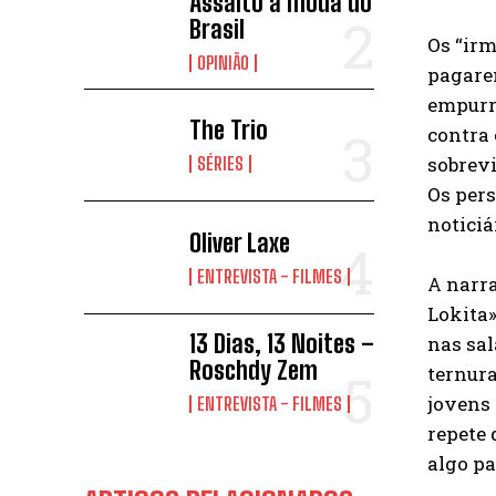
Assalto à moda do
Brasil
Os “irm
OPINIÃO
pagarem
empurr
The Trio
contra 
sobrevi
SÉRIES
Os pers
noticiá
Oliver Laxe
ENTREVISTA - FILMES
A narra
Lokita»
13 Dias, 13 Noites –
nas sal
Roschdy Zem
ternura
jovens 
ENTREVISTA - FILMES
repete 
algo pa