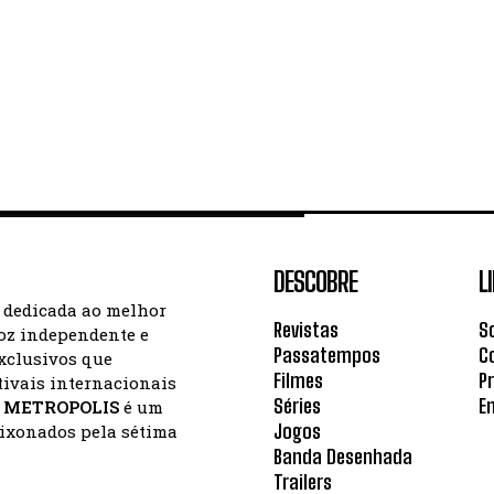
DESCOBRE
L
a dedicada ao melhor
Revistas
S
oz independente e
Passatempos
C
exclusivos que
Filmes
P
tivais internacionais
Séries
E
a
METROPOLIS
é um
Jogos
aixonados pela sétima
Banda Desenhada
Trailers