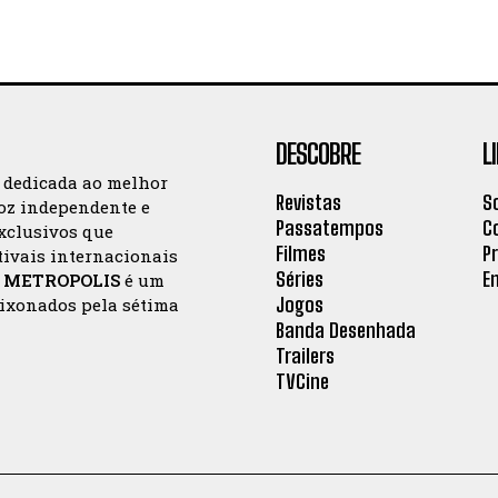
DESCOBRE
L
a dedicada ao melhor
Revistas
S
oz independente e
Passatempos
C
exclusivos que
Filmes
P
tivais internacionais
Séries
E
a
METROPOLIS
é um
Jogos
aixonados pela sétima
Banda Desenhada
Trailers
TVCine