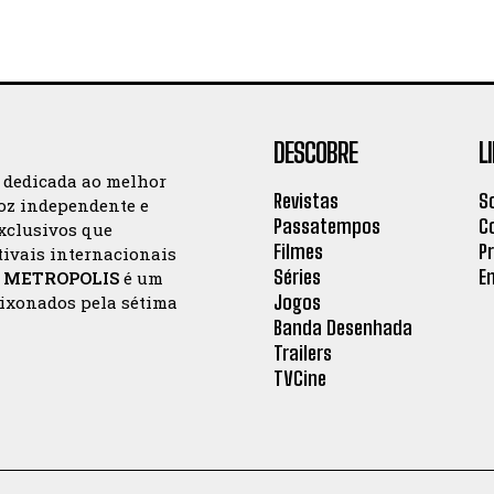
DESCOBRE
L
a dedicada ao melhor
Revistas
S
oz independente e
Passatempos
C
exclusivos que
Filmes
P
tivais internacionais
Séries
E
a
METROPOLIS
é um
Jogos
aixonados pela sétima
Banda Desenhada
Trailers
TVCine