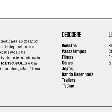
DESCOBRE
L
a dedicada ao melhor
Revistas
S
oz independente e
Passatempos
C
exclusivos que
Filmes
P
tivais internacionais
Séries
E
a
METROPOLIS
é um
Jogos
aixonados pela sétima
Banda Desenhada
Trailers
TVCine