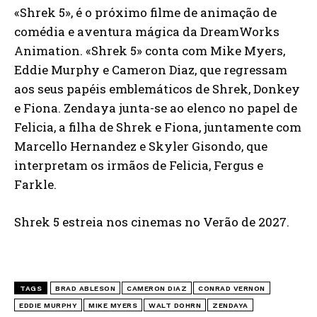
«Shrek 5», é o próximo filme de animação de
comédia e aventura mágica da DreamWorks
Animation. «Shrek 5» conta com Mike Myers,
Eddie Murphy e Cameron Diaz, que regressam
aos seus papéis emblemáticos de Shrek, Donkey
e Fiona. Zendaya junta-se ao elenco no papel de
Felicia, a filha de Shrek e Fiona, juntamente com
Marcello Hernandez e Skyler Gisondo, que
interpretam os irmãos de Felicia, Fergus e
Farkle.
Shrek 5 estreia nos cinemas no Verão de 2027.
TAGS
BRAD ABLESON
CAMERON DIAZ
CONRAD VERNON
EDDIE MURPHY
MIKE MYERS
WALT DOHRN
ZENDAYA