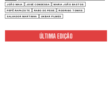
JOÃO MAIA
JOSÉ CONDESSA
MARIA JOÃO BASTOS
PEPÊ RAPAZOTE
RABO DE PEIXE
RODRIGO TOMÁS
SALVADOR MARTINHA
UKBAR FILMES
ÚLTIMA EDIÇÃO