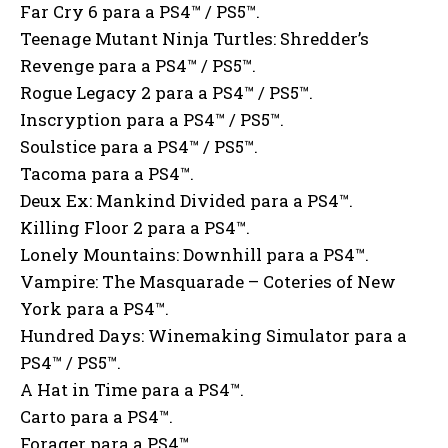
Far Cry 6 para a PS4™ / PS5™.
Teenage Mutant Ninja Turtles: Shredder’s
Revenge para a PS4™ / PS5™.
Rogue Legacy 2 para a PS4™ / PS5™.
Inscryption para a PS4™ / PS5™.
Soulstice para a PS4™ / PS5™.
Tacoma para a PS4™.
Deux Ex: Mankind Divided para a PS4™.
Killing Floor 2 para a PS4™.
Lonely Mountains: Downhill para a PS4™.
Vampire: The Masquarade – Coteries of New
York para a PS4™.
Hundred Days: Winemaking Simulator para a
PS4™ / PS5™.
A Hat in Time para a PS4™.
Carto para a PS4™.
Forager para a PS4™.