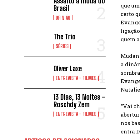
Assalto à moda do
que um 
Brasil
certo q
OPINIÃO
Evangel
ligação
The Trio
quem a
SÉRIES
Mudand
a dinâm
Oliver Laxe
sombra 
ENTREVISTA - FILMES
Evangel
Natalie
13 Dias, 13 Noites –
Roschdy Zem
“Vai ch
abertu
ENTREVISTA - FILMES
nos bas
entra D