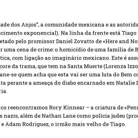
dade dos Anjos”, a comunidade mexicana e as autorid
cimento exponencial). Na linha da frente está Tiago V
etado pelo promissor Daniel Zovatto de «Here and No
r uma cena de crime: o homicídio de uma família de 
ística, com ligação ao imaginário mexicano. Este é 
core da trama, que tem na Santa Muerte (Lorenza Izzo)
ne-se quem acha que esta vai ser uma luta do Bem co
ta perante a ameaça do diabo encarnado em Natalie D
ia.
nco reencontramos Rory Kinnear – a criatura de «Pe
s nazis, além de Nathan Lane como polícia judeu (p
 e Adam Rodriguez, o irmão mais velho de Tiago.