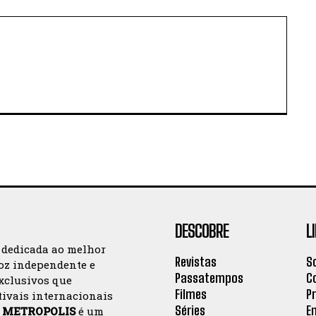
DESCOBRE
L
 dedicada ao melhor
Revistas
S
oz independente e
Passatempos
C
exclusivos que
Filmes
P
tivais internacionais
Séries
E
a
METROPOLIS
é um