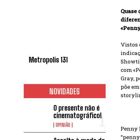
Quase q
diferen
«Penny
Vistos 
indica
Metropolis 131
Showtim
com «P
Gray, p
põe em 
NOVIDADES
storyli
O presente não é
cinematográfico!
OPINIÃO
Penny D
“penny”