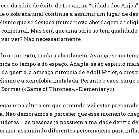
eco da série de êxito de Logan, na “Cidade dos Anjos”
ue o sobrenatural continua a assumir um lugar de des
ismo que se destaca (numa nova abordagem à religião
 conjetural. Mas será que uma série só tem qualidad
 vai ver? Não necessariamente.
o o contexto, muda a abordagem. Avança-se no temp
ica do tempo e do espaço. Adapta-se ao espírito mais
da guerra, a ameaça europeia de Adolf Hitler, o cres
ismo e a xenofobia instalada. Perante o caos, surge 
 Dormer («Game of Thrones», «Elementary»).
egar uma altura em que o mundo vai estar preparado 
ra. Não demoramos a perceber que esse momento cheg
tidores – as pessoas já possuem a maldade dentro dela
ormer, assumindo diferentes personagens para influe