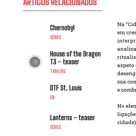
ARTIGOS RELACIONADOS
Na “Ci
Chernobyl
em cres
SÉRIES
interpr
analisa
House of the Dragon
ritual
T3 – teaser
aspeto 
TRAILERS
desenga
sua con
DTF St. Louis
e sombr
EN
No ele
ligaçõe
Lanterns – teaser
cidade)
SÉRIES