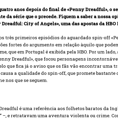
uatro anos depois do final de «Penny Dreadful», o s
te da série que o precede. Fiquem a saber a nossa op
 Dreadful: City of Angels», uma das apostas da HBO 
os três primeiros episódios do aguardado spin-off «Pe
ções fortes do argumento em relação àquilo que pode
e, que em Portugal é exibida pela HBO. Por um lado,
enny Dreadful», que focou personagens incontornáve
elo que fica já o aviso que os fãs vão encontrar uma t
causa a qualidade do spin-off, que promete bastante 
ne nos que se seguem.
readful é uma referência aos folhetos baratos da In
 –, e retratavam uma aventura violenta ou crime. Co