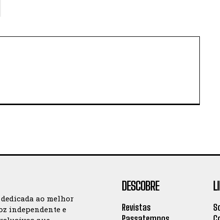
DESCOBRE
L
 dedicada ao melhor
Revistas
S
oz independente e
Passatempos
C
exclusivos que