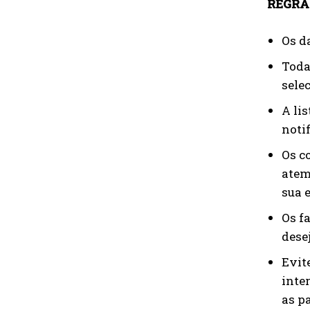
REGRA
Os d
Toda
sele
A li
notif
Os c
atem
sua 
Os f
dese
Evit
inte
as p