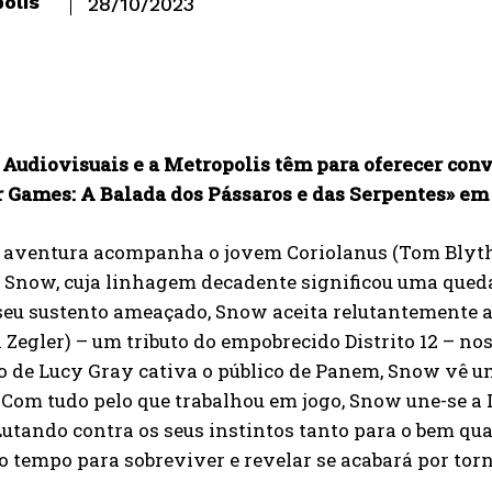
olis
28/10/2023
Audiovisuais e a Metropolis têm para oferecer conv
 Games: A Balada dos Pássaros e das Serpentes» em 
 aventura acompanha o jovem Coriolanus (Tom Blyth)
 Snow, cuja linhagem decadente significou uma queda
eu sustento ameaçado, Snow aceita relutantemente a
 Zegler) – um tributo do empobrecido Distrito 12 – n
o de Lucy Gray cativa o público de Panem, Snow vê u
Com tudo pelo que trabalhou em jogo, Snow une-se a L
Lutando contra os seus instintos tanto para o bem q
o tempo para sobreviver e revelar se acabará por tor