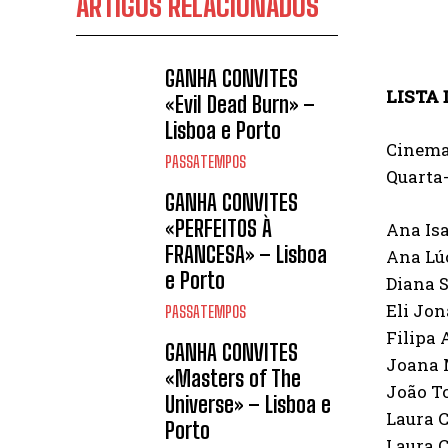
ARTIGOS RELACIONADOS
GANHA CONVITES
LISTA
«Evil Dead Burn» –
Lisboa e Porto
Cinemas
PASSATEMPOS
Quarta-
GANHA CONVITES
«PERFEITOS À
Ana Isa
FRANCESA» – Lisboa
Ana Lú
e Porto
Diana S
Eli Jon
PASSATEMPOS
Filipa
GANHA CONVITES
Joana 
«Masters of The
João T
Universe» – Lisboa e
Laura 
Porto
Laura 