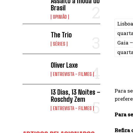
Assalto à moda do
Brasil
OPINIÃO
Lisboa
quarta
The Trio
Gaia –
SÉRIES
quarta
Oliver Laxe
ENTREVISTA - FILMES
Para se
13 Dias, 13 Noites –
prefer
Roschdy Zem
ENTREVISTA - FILMES
Para se
Refira