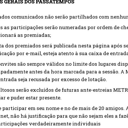
S GERAIS DOS PASSATEMPOS
ados comunicados não serão partilhados com nenhu
s as participações serão numeradas por ordem de c
cionará as premiadas;
sta dos premiados será publicada nesta página após ser
icação por e-mail, esteja atento à sua caixa de entrada
onvites são sempre válidos no limite dos lugares dis
padamente antes da hora marcada para a sessão. A 
entrada seja recusada por excesso de lotação.
altosos serão excluídos de futuras ante-estreias METR
jar e puder estar presente.
e participar em seu nome e no de mais de 20 amigos. 
rnet, não há justificação para que não sejam eles a f
articipações verdadeiramente individuais