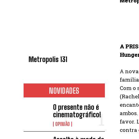
Metrop
A PRIS 
Hunger
Metropolis 131
A nova
família
Com o s
NOVIDADES
(Rachel
encant
O presente não é
ambos. 
cinematográfico!
favor. 
OPINIÃO
contra 