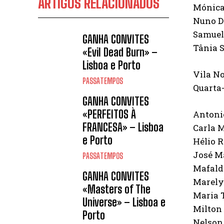
ARTIGOS RELACIONADOS
Mónica
Nuno Da
Samuel
GANHA CONVITES
Tânia S
«Evil Dead Burn» –
Lisboa e Porto
Vila N
PASSATEMPOS
Quarta-
GANHA CONVITES
«PERFEITOS À
Antoni
FRANCESA» – Lisboa
Carla M
e Porto
Hélio 
José Ma
PASSATEMPOS
Mafalda
GANHA CONVITES
Marely
«Masters of The
Maria 
Universe» – Lisboa e
Milton
Porto
Nelson 