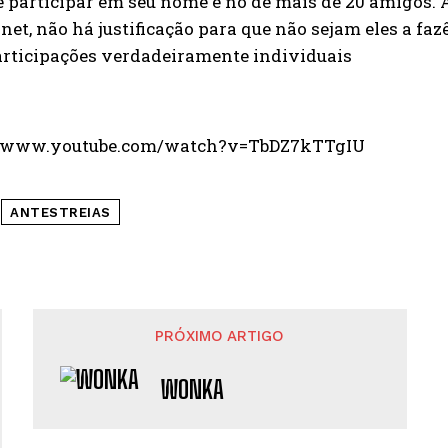
e participar em seu nome e no de mais de 20 amigos. 
rnet, não há justificação para que não sejam eles a f
articipações verdadeiramente individuais
//www.youtube.com/watch?v=TbDZ7kTTgIU
ANTESTREIAS
PRÓXIMO ARTIGO
WONKA