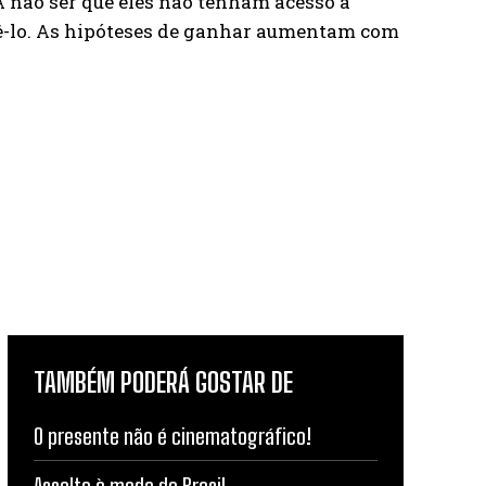
A não ser que eles não tenham acesso a
azê-lo. As hipóteses de ganhar aumentam com
TAMBÉM PODERÁ GOSTAR DE
O presente não é cinematográfico!
Assalto à moda do Brasil