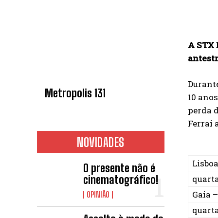
A STX 
antestr
Durante
Metropolis 131
10 anos
perda d
Ferrai 
NOVIDADES
Lisboa
O presente não é
cinematográfico!
quarta
Gaia 
OPINIÃO
quarta