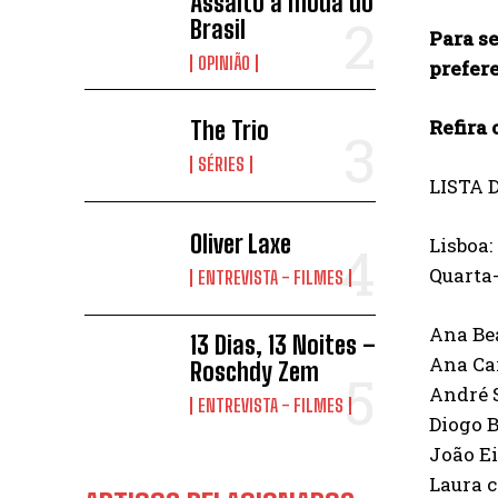
Assalto à moda do
Brasil
Para se
OPINIÃO
prefer
Refira 
The Trio
SÉRIES
LISTA 
Oliver Laxe
Lisboa:
Quarta-
ENTREVISTA - FILMES
Ana Be
13 Dias, 13 Noites –
Ana Ca
Roschdy Zem
André 
ENTREVISTA - FILMES
Diogo 
João E
Laura c