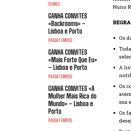
FILMES
Nuno R
GANHA CONVITES
REGRA
«Backrooms» –
Lisboa e Porto
Os d
PASSATEMPOS
Toda
GANHA CONVITES
sele
«Mais Forte Que Eu»
– Lisboa e Porto
A li
notif
PASSATEMPOS
Os c
GANHA CONVITES «A
atem
Mulher Mais Rica do
sua 
Mundo» – Lisboa e
Porto
Os f
dese
PASSATEMPOS