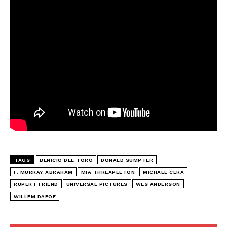
ENVIAR
TAGS
BENICIO DEL TORO
DONALD SUMPTER
F. MURRAY ABRAHAM
MIA THREAPLETON
MICHAEL CERA
RUPERT FRIEND
UNIVERSAL PICTURES
WES ANDERSON
WILLEM DAFOE