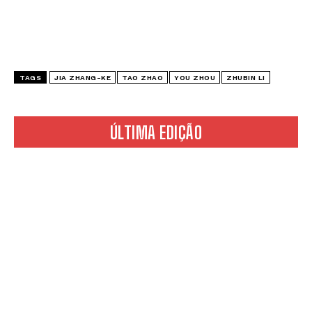
TAGS
JIA ZHANG-KE
TAO ZHAO
YOU ZHOU
ZHUBIN LI
ÚLTIMA EDIÇÃO