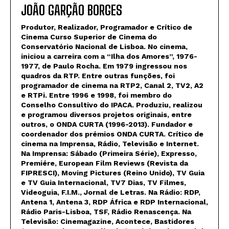
JOÃO GARÇÃO BORGES
Produtor, Realizador, Programador e Crítico de
Cinema Curso Superior de Cinema do
Conservatório Nacional de Lisboa. No cinema,
iniciou a carreira com a “Ilha dos Amores”, 1976-
1977, de Paulo Rocha. Em 1979 ingressou nos
quadros da RTP. Entre outras funções, foi
programador de cinema na RTP2, Canal 2, TV2, A2
e RTPi. Entre 1996 e 1998, foi membro do
Conselho Consultivo do IPACA. Produziu, realizou
e programou diversos projetos originais, entre
outros, o ONDA CURTA (1996-2013). Fundador e
coordenador dos prémios ONDA CURTA. Crítico de
cinema na Imprensa, Rádio, Televisão e Internet.
Na Imprensa: Sábado (Primeira Série), Expresso,
Premiére, European Film Reviews (Revista da
FIPRESCI), Moving Pictures (Reino Unido), TV Guia
e TV Guia Internacional, TV7 Dias, TV Filmes,
Videoguia, F.I.M., Jornal de Letras. Na Rádio: RDP,
Antena 1, Antena 3, RDP África e RDP Internacional,
Rádio Paris-Lisboa, TSF, Rádio Renascença. Na
Televisão: Cinemagazine, Acontece, Bastidores