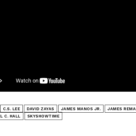
C.S. LEE
DAVID ZAYAS
JAMES MANOS JR.
JAMES REMA
L C. HALL
SKYSHOWTIME