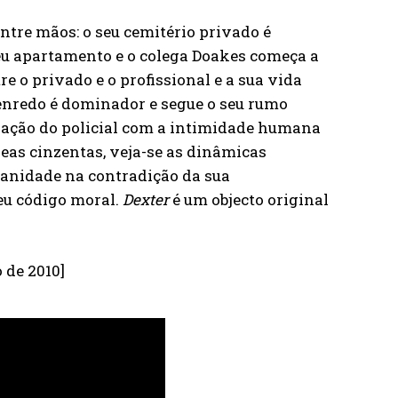
ntre mãos: o seu cemitério privado é
seu apartamento e o colega Doakes começa a
 o privado e o profissional e a sua vida
 enredo é dominador e segue o seu rumo
inação do policial com a intimidade humana
eas cinzentas, veja-se as dinâmicas
manidade na contradição da sua
seu código moral.
Dexter
é um objecto original
 de 2010]