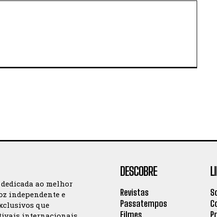
DESCOBRE
L
 dedicada ao melhor
Revistas
S
oz independente e
Passatempos
C
exclusivos que
Filmes
P
tivais internacionais