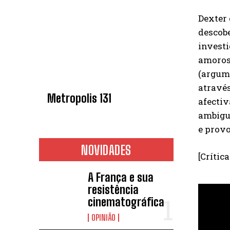
Dexter 
descobe
investi
amorosa
(argume
através
Metropolis 131
afectiv
ambigu
e prov
NOVIDADES
[Crític
A França e sua
resistência
cinematográfica
OPINIÃO