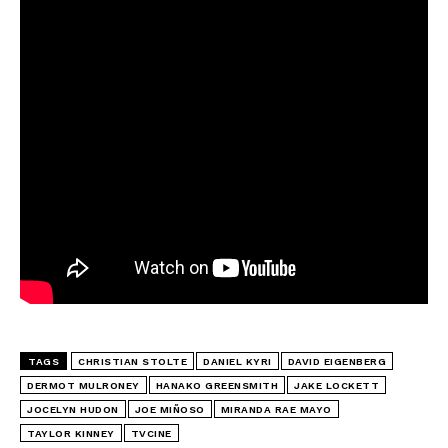
TAGS
CHRISTIAN STOLTE
DANIEL KYRI
DAVID EIGENBERG
DERMOT MULRONEY
HANAKO GREENSMITH
JAKE LOCKETT
JOCELYN HUDON
JOE MIÑOSO
MIRANDA RAE MAYO
TAYLOR KINNEY
TVCINE