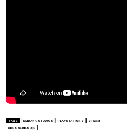
TAGS
EMBARK STUDIOS
PLAYSTATION 5
STEAM
XBOX SERIES X|S