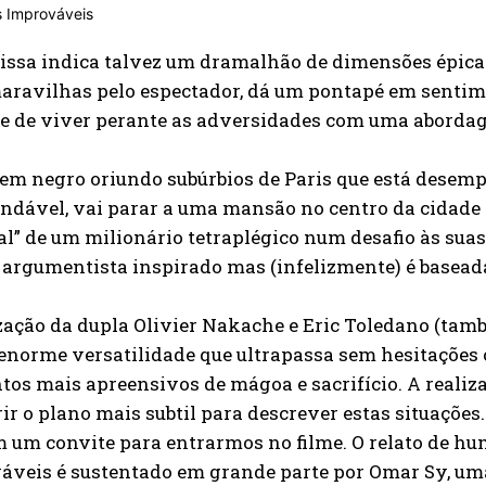
issa indica talvez um dramalhão de dimensões épic
aravilhas pelo espectador, dá um pontapé em sentime
e de viver perante as adversidades com uma abordag
em negro oriundo subúrbios de Paris que está desem
dável, vai parar a uma mansão no centro da cidade 
al” de um milionário tetraplégico num desafio às suas
argumentista inspirado mas (infelizmente) é baseada
zação da dupla Olivier Nakache e Eric Toledano (ta
 enorme versatilidade que ultrapassa sem hesitaçõe
s mais apreensivos de mágoa e sacrifício. A realiza
ir o plano mais subtil para descrever estas situações
um convite para entrarmos no filme. O relato de hum
veis é sustentado em grande parte por Omar Sy, uma 