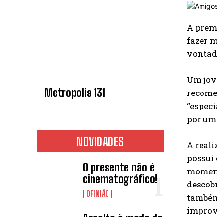
A prem
fazer m
vontad
Um jov
Metropolis 131
recomen
“especi
por um 
NOVIDADES
A reali
possui
O presente não é
momento
cinematográfico!
descobr
OPINIÃO
também 
imprová