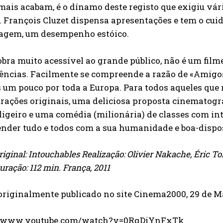
ais acabam, é o dínamo deste registo que exigiu vár
 François Cluzet dispensa apresentações e tem o cuid
agem, um desempenho estóico.
bra muito acessível ao grande público, não é um film
iências. Facilmente se compreende a razão de «Amig
 um pouco por toda a Europa. Para todos aqueles que
rações originais, uma deliciosa proposta cinematográ
igeiro e uma comédia (milionária) de classes com in
nder tudo e todos com a sua humanidade e boa-dispo
original: Intouchables Realização: Olivier Nakache, Éric 
uração: 112 min. França, 2011
originalmente publicado no site Cinema2000, 29 de M
//www.youtube.com/watch?v=0RqDiYnFxTk