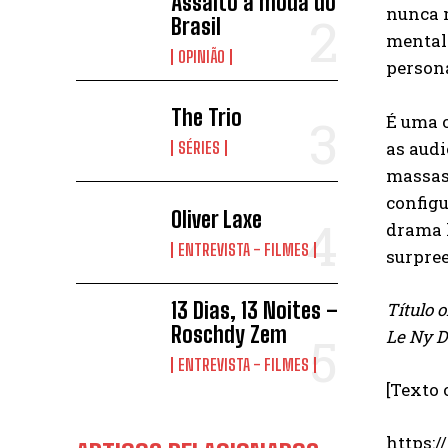
Assalto à moda do
nunca m
Brasil
mental.
OPINIÃO
person
The Trio
É uma o
as aud
SÉRIES
massas
configu
Oliver Laxe
drama l
ENTREVISTA - FILMES
surpree
13 Dias, 13 Noites –
Título 
Roschdy Zem
Le Ny D
ENTREVISTA - FILMES
[Texto 
https: