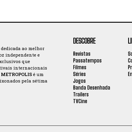
DESCOBRE
L
a dedicada ao melhor
Revistas
S
oz independente e
Passatempos
C
exclusivos que
Filmes
P
tivais internacionais
Séries
E
a
METROPOLIS
é um
Jogos
aixonados pela sétima
Banda Desenhada
Trailers
TVCine