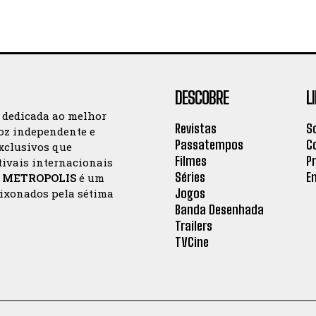
DESCOBRE
L
a dedicada ao melhor
Revistas
S
oz independente e
Passatempos
C
exclusivos que
Filmes
P
tivais internacionais
Séries
E
a
METROPOLIS
é um
Jogos
aixonados pela sétima
Banda Desenhada
Trailers
TVCine