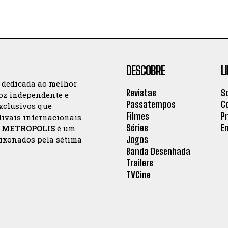
DESCOBRE
L
a dedicada ao melhor
Revistas
S
oz independente e
Passatempos
C
exclusivos que
Filmes
P
tivais internacionais
Séries
E
a
METROPOLIS
é um
Jogos
aixonados pela sétima
Banda Desenhada
Trailers
TVCine