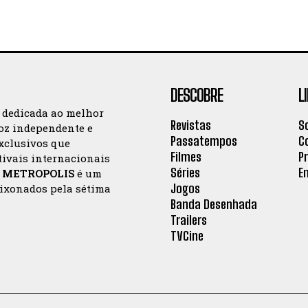
DESCOBRE
L
a dedicada ao melhor
Revistas
S
oz independente e
Passatempos
C
exclusivos que
Filmes
P
tivais internacionais
Séries
E
a
METROPOLIS
é um
Jogos
aixonados pela sétima
Banda Desenhada
Trailers
TVCine