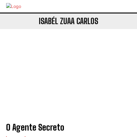
Company
ISABÉL ZUAA CARLOS
*
Concordo com a
Política de
privacidade.
Vais receber informação sobre futuros
passatempos.
O Agente Secreto