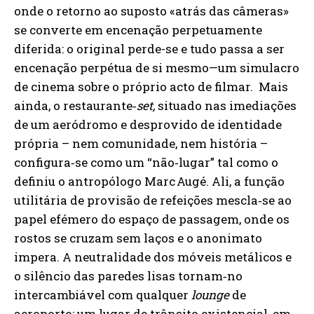
onde o retorno ao suposto «atrás das câmeras»
se converte em encenação perpetuamente
diferida: o original perde-se e tudo passa a ser
encenação perpétua de si mesmo—um simulacro
de cinema sobre o próprio acto de filmar. Mais
ainda, o restaurante‑
set,
situado nas imediações
de um aeródromo e desprovido de identidade
própria – nem comunidade, nem história –
configura‑se como um “não‑lugar” tal como o
definiu o antropólogo Marc Augé. Ali, a função
utilitária de provisão de refeições mescla‑se ao
papel efémero do espaço de passagem, onde os
rostos se cruzam sem laços e o anonimato
impera. A neutralidade dos móveis metálicos e
o silêncio das paredes lisas tornam‑no
intercambiável com qualquer
lounge
de
aeroporto: um lugar de trânsito existencial, em