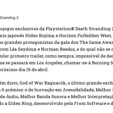
ojogos exclusivos da Playstation® Death Stranding 
nio japonês Hideo Kojima; e Horizon Forbidden West
s grandes protagonistas da gala dos The Game Award
 com Léa Seydoux e Norman Reedus, e do qual não se
ular primeiro trailer, como sempre, impossível de de
ue se passará em Los Angeles, chamar-se-á Burning 
próximo dia 19 de abril.
ém disto, God of War Ragnarök, o último grande excl
6 prémios: o de Inovação em Acessibilidade, Melhor
de Áudio, Melhor Banda Sonora e Melhor Interpretaç
do a Elden Ring, desenvolvido pela From Software e 