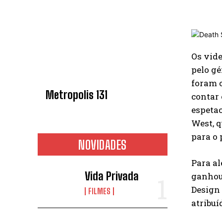
Os vide
pelo gé
foram o
Metropolis 131
contar
espetac
West, q
para o 
NOVIDADES
Para al
Vida Privada
ganhou 
Design 
FILMES
atribuí