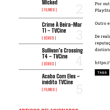
Wicked
Por out
FILMES
PlaySta
Outro e
Crime À Beira-Mar
T1 – TVCine
De rea
SÉRIES
reputaç
distint
Sullivan’s Crossing
T4 – TVCine
https:
SÉRIES
TAGS
Acaba Com Eles –
inédito TVCine
FILMES