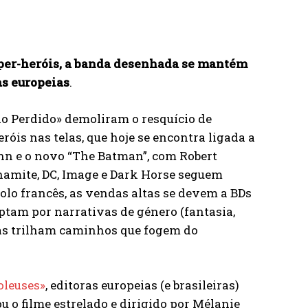
uper-heróis, a banda desenhada se mantém
as europeias
.
o Perdido» demoliram o resquício de
óis nas telas, que hoje se encontra ligada a
nn e o novo “The Batman”, com Robert
namite, DC, Image e Dark Horse seguem
lo francês, as vendas altas se devem a BDs
tam por narrativas de género (fantasia,
 mas trilham caminhos que fogem do
oleuses»
, editoras europeias (e brasileiras)
 o filme estrelado e dirigido por Mélanie