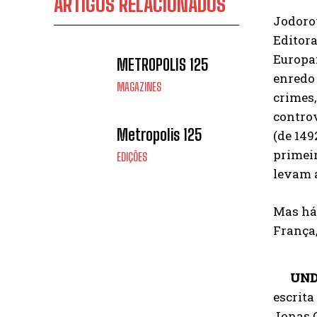
ARTIGOS RELACIONADOS
Jodoro
Editor
Europa:
METROPOLIS 125
enredo 
MAGAZINES
crimes,
controv
Metropolis 125
(de 149
primeir
EDIÇÕES
levam 
Mas há 
França,
UND
escrita
Jonas C