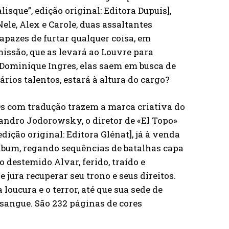
lisque”, edição original: Editora Dupuis],
ele, Alex e Carole, duas assaltantes
apazes de furtar qualquer coisa, em
issão, que as levará ao Louvre para
 Dominique Ingres, elas saem em busca de
rios talentos, estará à altura do cargo?
Ds com tradução trazem a marca criativa do
jandro Jodorowsky, o diretor de «El Topo»
edição original: Editora Glénat], já à venda
álbum, regando sequências de batalhas capa
 destemido Alvar, ferido, traído e
 jura recuperar seu trono e seus direitos.
oucura e o terror, até que sua sede de
 sangue. São 232 páginas de cores