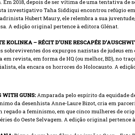
a. Em 2018, depois de ser vítima de uma tentativa de s
sta investigativo Taha Siddiqui encontrou refúgio e
adrinista Hubert Maury, ele relembra a sua juventude, 
a. A edição original pertence à editora Glénat.
TE KOLINKA – RÉCIT D’UNE RESCAPÉE D’AUSCHWI
s sobreviventes dos expurgos nazistas de judeus em 
 em revista, em forma de HQ (ou melhor, BD), no tra
lista, ela encara os horrores do Holocausto. A ediçã
S WITH GUNS:
Amparada pelo espírito da equidade de 
nimo da desenhista Anne-Laure Bizot, cria em parcer
 regado a feminismo, em que cinco mulheres de orige
ries do Oeste Selvagem. A edição original pertence à