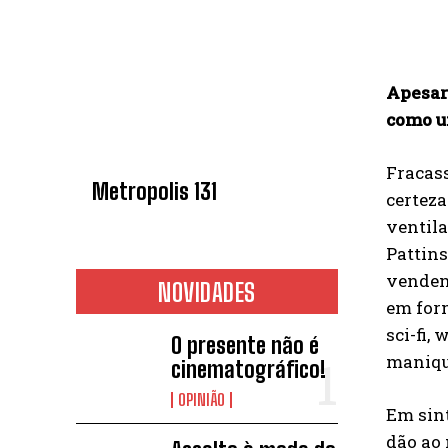
Apesar
como um
Fracas
Metropolis 131
certeza
ventil
Pattins
vendend
NOVIDADES
em form
sci-fi,
O presente não é
maniqu
cinematográfico!
OPINIÃO
Em sin
dão ao 