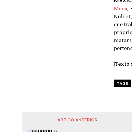
MEXI
Men»
,
Nolent
que tra
próprio
matar u
pertenc
[Texto
TAGS
ARTIGO ANTERIOR