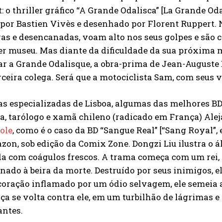
: o thriller gráfico “A Grande Odalisca” [La Grande Oda
 por Bastien Vivès e desenhado por Florent Ruppert. N
as e desencanadas, voam alto nos seus golpes e são c
r museu. Mas diante da dificuldade da sua próxima m
ar a Grande Odalisque, a obra-prima de Jean-Auguste
ceira colega. Será que a motociclista Sam, com seus vá
as especializadas de Lisboa, algumas das melhores B
a, tarólogo e xamã chileno (radicado em França) Ale
ole
, como é o caso da BD “Sangue Real” [“Sang Royal”, 
on, sob edição da Comix Zone. Dongzi Liu ilustra o 
a com coágulos frescos. A trama começa com um rei, o
ado à beira da morte. Destruído por seus inimigos, ele
oração inflamado por um ódio selvagem, ele semeia a l
a se volta contra ele, em um turbilhão de lágrimas e
antes.