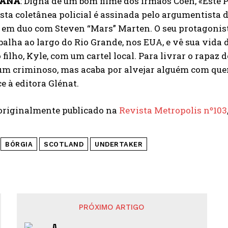
CANA
: Digna de um bom filme dos irmãos Coen,
«Este 
 esta coletânea policial é assinada pelo argumentista
, em duo com Steven “Mars” Marten. O seu protagonis
balha ao largo do Rio Grande, nos EUA, e vê sua vida
 filho, Kyle, com um cartel local. Para livrar o rapa
m criminoso, mas acaba por alvejar alguém com quem
e à editora Glénat.
 originalmente publicado na
Revista Metropolis nº103
BÓRGIA
SCOTLAND
UNDERTAKER
PRÓXIMO ARTIGO