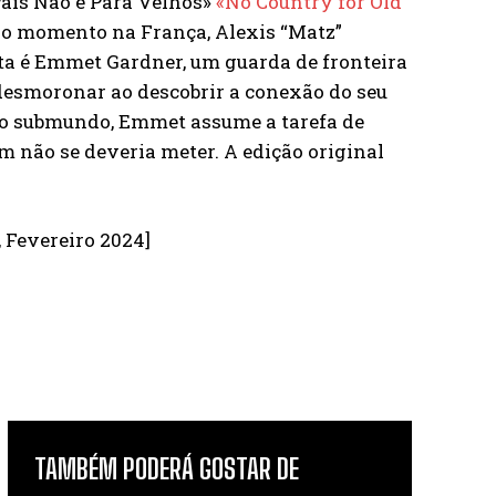
País Não é Para Velhos»
«No Country for Old
 do momento na França, Alexis “Matz”
ta é Emmet Gardner, um guarda de fronteira
 desmoronar ao descobrir a conexão do seu
z do submundo, Emmet assume a tarefa de
 não se deveria meter. A edição original
, Fevereiro 2024]
TAMBÉM PODERÁ GOSTAR DE