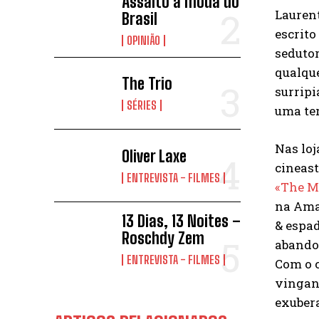
Assalto à moda do
Laurent
Brasil
escrito
OPINIÃO
sedutor
qualque
The Trio
surripi
SÉRIES
uma ter
Nas loj
Oliver Laxe
cineast
ENTREVISTA - FILMES
«The M
na Amaz
13 Dias, 13 Noites –
& espad
Roschdy Zem
abandon
ENTREVISTA - FILMES
Com o c
vinganç
exuber