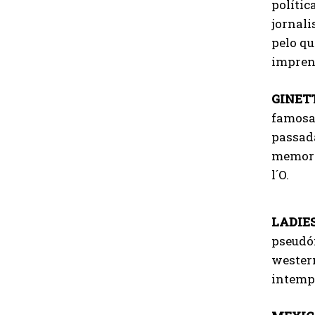
polític
jornali
pelo qu
imprens
GINET
famosa
passada
memoria
l´O.
LADIE
pseudó
western
intempé