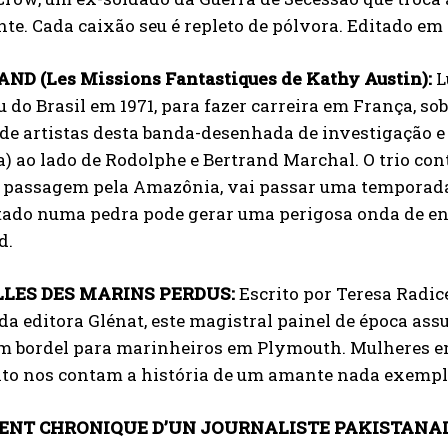
nte. Cada caixão seu é repleto de pólvora. Editado em 
ND (Les Missions Fantastiques de Kathy Austin):
L
u do Brasil em 1971, para fazer carreira em França, s
de artistas desta banda-desenhada de investigação e m
a) ao lado de Rodolphe e Bertrand Marchal. O trio con
 passagem pela Amazônia, vai passar uma temporada
ado numa pedra pode gerar uma perigosa onda de ener
d.
LLES DES MARINS PERDUS:
Escrito por Teresa Radic
da editora Glénat, este magistral painel de época as
 um bordel para marinheiros em Plymouth. Mulheres 
to nos contam a história de um amante nada exempl
DENT CHRONIQUE D’UN JOURNALISTE PAKISTANAI