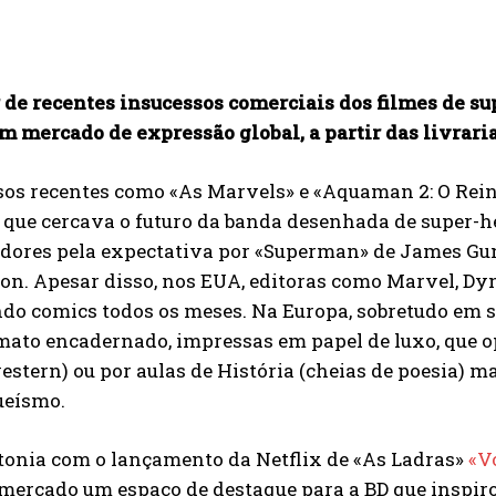
 de recentes insucessos comerciais dos filmes de s
 mercado de expressão global, a partir das livrari
sos recentes como «As Marvels» e «Aquaman 2: O Rein
 que cercava o futuro da banda desenhada de super-her
adores pela expectativa por «Superman» de James Gu
on. Apesar disso, nos EUA, editoras como Marvel, Dy
o comics todos os meses. Na Europa, sobretudo em so
ato encadernado, impressas em papel de luxo, que op
 western) ou por aulas de História (cheias de poesia)
eísmo.
tonia com o lançamento da Netflix de «As Ladras»
«V
mercado um espaço de destaque para a BD que inspirou