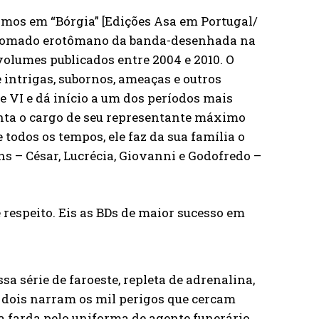
mos em “Bórgia” [Edições Asa em Portugal/
renomado erotômano da banda-desenhada na
volumes publicados entre 2004 e 2010. O
 intrigas, subornos, ameaças e outros
 VI e dá início a um dos períodos mais
enta o cargo de seu representante máximo
 todos os tempos, ele faz da sua família o
s – César, Lucrécia, Giovanni e Godofredo –
respeito. Eis as BDs de maior sucesso em
ssa série de faroeste, repleta de adrenalina,
 dois narram os mil perigos que cercam
a farda pelo uniforma de agente funerário