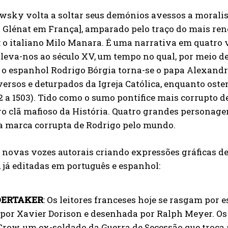
wsky volta a soltar seus demónios avessos a moralis
a Glénat em França], amparado pelo traço do mais 
 o italiano Milo Manara. É uma narrativa em quatro 
leva-nos ao século XV, um tempo no qual, por meio de
 o espanhol Rodrigo Bórgia torna-se o papa Alexandre
ersos e deturpados da Igreja Católica, enquanto ost
2 a 1503). Tido como o sumo pontífice mais corrupto de
o clã mafioso da História. Quatro grandes personagen
a marca corrupta de Rodrigo pelo mundo.
novas vozes autorais criando expressões gráficas de 
 já editadas em português e espanhol:
ERTAKER
: Os leitores franceses hoje se rasgam por e
 por Xavier Dorison e desenhada por Ralph Meyer. Os
row, um ex-soldado da Guerra de Secessão que troca 