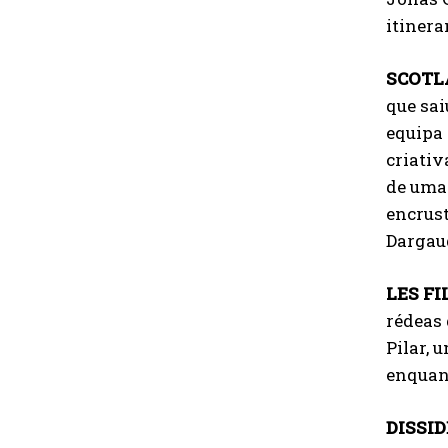
itinera
SCOTLA
que sai
equipa 
criativ
de uma
encrust
Dargau
LES FI
rédeas 
Pilar,
enquan
DISSI