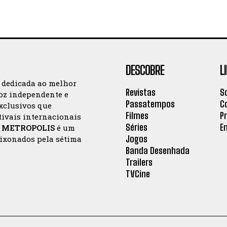
DESCOBRE
L
a dedicada ao melhor
Revistas
S
oz independente e
Passatempos
C
exclusivos que
Filmes
P
tivais internacionais
Séries
E
a
METROPOLIS
é um
Jogos
aixonados pela sétima
Banda Desenhada
Trailers
TVCine