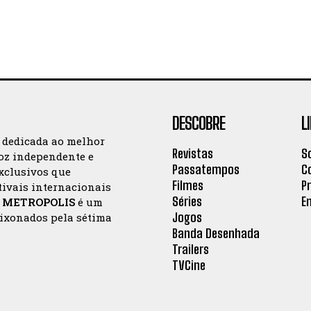
DESCOBRE
L
a dedicada ao melhor
Revistas
S
oz independente e
Passatempos
C
exclusivos que
Filmes
P
tivais internacionais
Séries
E
a
METROPOLIS
é um
Jogos
aixonados pela sétima
Banda Desenhada
Trailers
TVCine