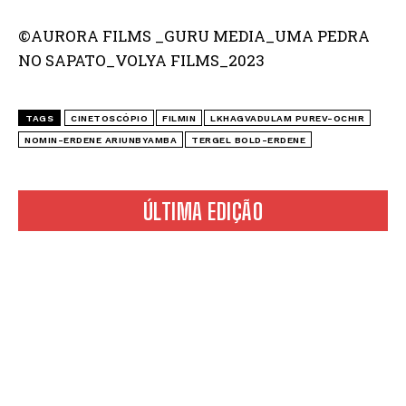
©AURORA FILMS _GURU MEDIA_UMA PEDRA
NO SAPATO_VOLYA FILMS_2023
TAGS
CINETOSCÓPIO
FILMIN
LKHAGVADULAM PUREV-OCHIR
NOMIN-ERDENE ARIUNBYAMBA
TERGEL BOLD-ERDENE
ÚLTIMA EDIÇÃO
*