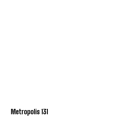
Concordo com a
Política de
privacidade.
Vais receber informação sobre futuros
passatempos.
ENVIAR
Metropolis 131