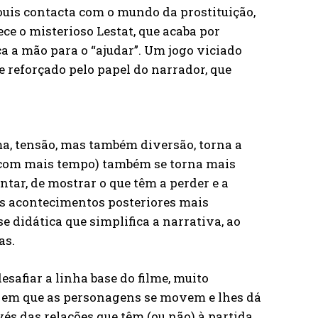
ouis contacta com o mundo da prostituição,
e o misterioso Lestat, que acaba por
ica a mão para o “ajudar”. Um jogo viciado
e reforçado pelo papel do narrador, que
a, tensão, mas também diversão, torna a
 (com mais tempo) também se torna mais
tar, de mostrar o que têm a perder e a
os acontecimentos posteriores mais
e didática que simplifica a narrativa, ao
as.
safiar a linha base do filme, muito
s em que as personagens se movem e lhes dá
s das relações que têm (ou não) à partida.