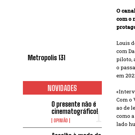
O canal
com o 
protago
Louis d
com Dan
Metropolis 131
piloto,
o passa
em 202
NOVIDADES
«Inter
Com o V
O presente não é
ao de l
cinematográfico!
como a 
OPINIÃO
lado h