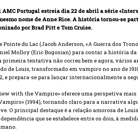
 AMC Portugal estreia dia 22 de abril a série «Inte
mesmo nome de Anne Rice. A história tornou-se part
nizado por Brad Pitt e Tom Cruise.
e Pointe du Lac (Jacob Anderson, «A Guerra dos Tron
iel Molloy (Eric Bogosian) para contar a história da
 a primeira tentativa não correu bem e agora, vários a
do de Louis, transformado em vampiro no ano de 1910.
2, e prepara-se para lançar internacionalmente a se
view with the Vampire» oferece uma perspetiva mais 
ampiro» (1994), tornando claro para a narrativa alg
eve. O principal destaque é a relação amorosa de Loui
dependência que se estabelece entre os dois, à medid
umano.