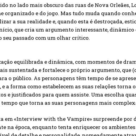
do no lado mais obscuro das ruas de Nova Orleães, L
e organizado e do jogo. Mas tudo muda quando conhec
lizar a sua realidade e, quando esta é destroçada, est
nício, que cria um argumento interessante, dinâmico 
o seu passado com um olhar crítico.
ização equilibrada e dinâmica, com momentos de dram
ais sustentada e fortalece o próprio argumento, que
ara o público. As personagens têm tempo de se apresen
 e a forma como estabelecem as suas relações torna 
os e justificados para quem assiste. Uma escolha quas
tempo que torna as suas personagens mais complex
a em «Interview with the Vampire» surpreende por de
te na época, enquanto tenta enriquecer os ambiente
ível de detalhe e personalidade, nomeadamente atravé