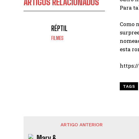
ARTIGOS RELACIONADOS
Para ta
Como no
RÉPTIL
surpree
FILMES
nomeaçõ
esta ro
https:
TAGS
ARTIGO ANTERIOR