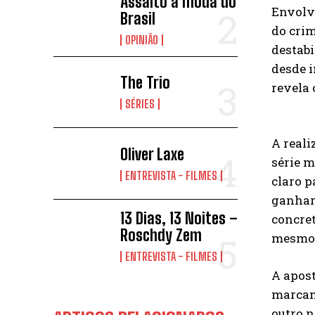
Assalto à moda do
Envolvi
Brasil
do crim
OPINIÃO
destabi
desde i
The Trio
revela 
SÉRIES
A real
Oliver Laxe
série m
ENTREVISTA - FILMES
claro p
ganhar,
13 Dias, 13 Noites –
concret
Roschdy Zem
mesmo 
ENTREVISTA - FILMES
A apost
marcan
outro n