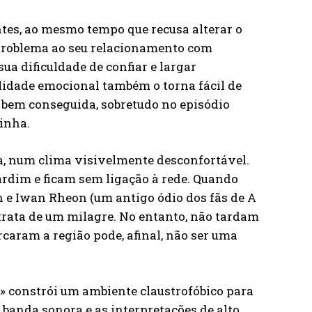
tes, ao mesmo tempo que recusa alterar o
 problema ao seu relacionamento com
ua dificuldade de confiar e largar
ilidade emocional também o torna fácil de
bem conseguida, sobretudo no episódio
zinha.
ia, num clima visivelmente desconfortável.
rdim e ficam sem ligação à rede. Quando
 e Iwan Rheon (um antigo ódio dos fãs de A
 trata de um milagre. No entanto, não tardam
rcaram a região pode, afinal, não ser uma
f» constrói um ambiente claustrofóbico para
 banda sonora e as interpretações de alto