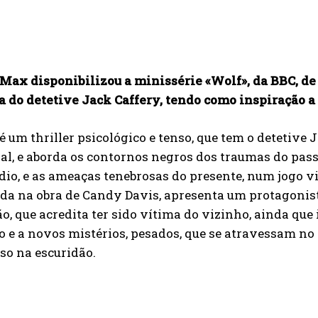
ax disponibilizou a minissérie «Wolf», da BBC, de 
a do detetive Jack Caffery, tendo como inspiração a 
é um thriller psicológico e tenso, que tem o detetive
pal, e aborda os contornos negros dos traumas do p
io, e as ameaças tenebrosas do presente, num jogo vio
ada na obra de Candy Davis, apresenta um protagonis
o, que acredita ter sido vítima do vizinho, ainda que
 e a novos mistérios, pesados, que se atravessam n
so na escuridão.