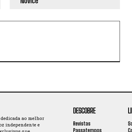
DESCOBRE
L
 dedicada ao melhor
Revistas
S
oz independente e
Passatempos
C
exclusivos que