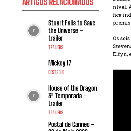
ARTIGOS RELACIONADOS
nível. 
fica in
Stuart Fails to Save
premis
the Universe –
trailer
Os seis
Steven
TRAILERS
Elfyn, 
Mickey 17
DESTAQUE
House of the Dragon
3ª Temporada –
trailer
TRAILERS
Postal de Cannes –