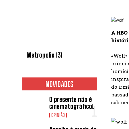
A HBO M
históri
Metropolis 131
«Wolf» 
princi
homicíd
inspir
NOVIDADES
do irmã
passado
O presente não é
submer
cinematográfico!
OPINIÃO