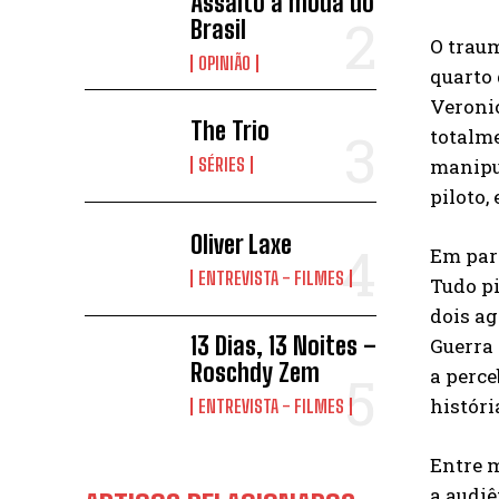
Assalto à moda do
Brasil
O traum
OPINIÃO
quarto 
Veronic
The Trio
totalme
manipu
SÉRIES
piloto,
Oliver Laxe
Em para
ENTREVISTA - FILMES
Tudo pi
dois ag
13 Dias, 13 Noites –
Guerra 
Roschdy Zem
a perce
histór
ENTREVISTA - FILMES
Entre m
a audiê