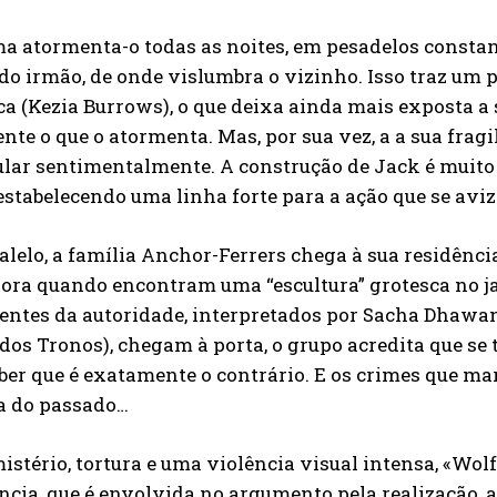
a atormenta-o todas as noites, em pesadelos constan
do irmão, de onde vislumbra o vizinho. Isso traz um
a (Kezia Burrows), o que deixa ainda mais exposta a s
nte o que o atormenta. Mas, por sua vez, a a sua frag
lar sentimentalmente. A construção de Jack é muito 
 estabelecendo uma linha forte para a ação que se avi
lelo, a família Anchor-Ferrers chega à sua residênc
ora quando encontram uma “escultura” grotesca no ja
entes da autoridade, interpretados por Sacha Dhawan
dos Tronos), chegam à porta, o grupo acredita que se
ber que é exatamente o contrário. E os crimes que ma
ia do passado…
istério, tortura e uma violência visual intensa, «Wol
ncia, que é envolvida no argumento pela realização, a