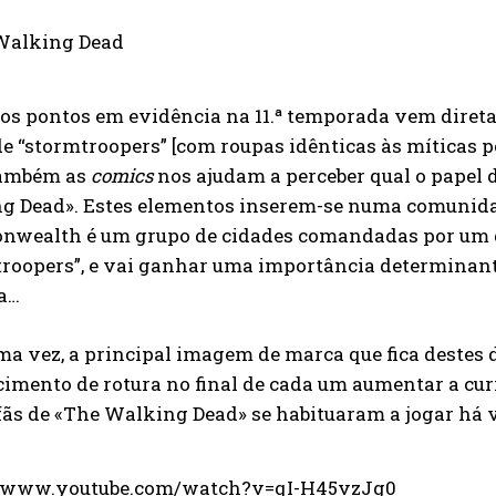
dos pontos em evidência na 11.ª temporada vem dire
e “stormtroopers” [com roupas idênticas às míticas 
 também as
comics
nos ajudam a perceber qual o papel 
g Dead». Estes elementos inserem-se numa comunida
wealth é um grupo de cidades comandadas por um g
troopers”, e vai ganhar uma importância determinant
ta…
a vez, a principal imagem de marca que fica destes d
imento de rotura no final de cada um aumentar a cu
fãs de «The Walking Dead» se habituaram a jogar há 
//www.youtube.com/watch?v=qI-H45vzJg0