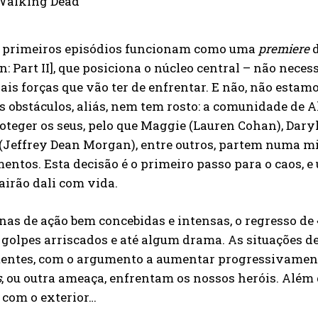
s primeiros episódios funcionam como uma
premiere
d
: Part II], que posiciona o núcleo central – não nec
ais forças que vão ter de enfrentar. E não, não estam
 obstáculos, aliás, nem tem rosto: a comunidade de 
teger os seus, pelo que Maggie (Lauren Cohan), Daryl
(Jeffrey Dean Morgan), entre outros, partem numa mi
ntos. Esta decisão é o primeiro passo para o caos, 
airão dali com vida.
as de ação bem concebidas e intensas, o regresso d
 golpes arriscados e até algum drama. As situações d
entes, com o argumento a aumentar progressivamente
s
, ou outra ameaça, enfrentam os nossos heróis. Além
 com o exterior…