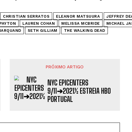
CHRISTIAN SERRATOS
ELEANOR MATSUURA
JEFFREY D
 PAYTON
LAUREN COHAN
MELISSA MCBRIDE
MICHAEL J
MARQUAND
SETH GILLIAM
THE WALKING DEAD
PRÓXIMO ARTIGO
NYC EPICENTERS
9/11➔2021½ ESTREIA HBO
PORTUGAL