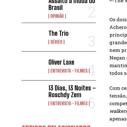
Assalto à moda do
Brasil
OPINIÃO
Os doi
Acheron
The Trio
princip
grandes
SÉRIES
nem pro
Negan 
Oliver Laxe
mantime
ENTREVISTA - FILMES
todos s
13 Dias, 13 Noites –
Com cen
Roschdy Zem
tensão,
compet
ENTREVISTA - FILMES
walker
apenas