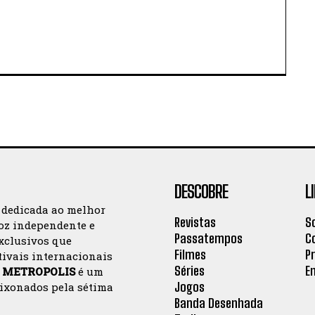
DESCOBRE
L
 dedicada ao melhor
Revistas
S
oz independente e
Passatempos
C
exclusivos que
Filmes
P
tivais internacionais
Séries
E
a
METROPOLIS
é um
Jogos
aixonados pela sétima
Banda Desenhada