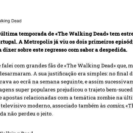
 e última temporada de «The Walking Dead» tem estr
tugal. A Metropolis já viu os dois primeiros episó
 dizer sobre este regresso com sabor a despedida.
 falei com grandes fãs de «The Walking Dead» que, 
esarmaram. A sua justificação era simples: no final
rrava ao ecrã na semana seguinte, e assim sucessiv
gens super populares prejudicou o trajeto bem-sucedid
 apostas relacionadas com a temática zombie na últ
televisivo moderno, associado também às
comics
, «
da não perdeu o jeito.