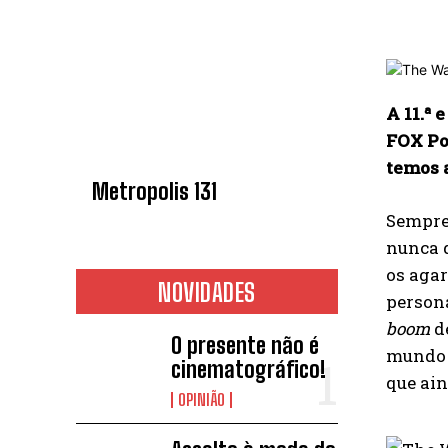
A 11.ª
FOX Por
temos a
Metropolis 131
Sempre
nunca d
os aga
NOVIDADES
persona
boom
de
O presente não é
mundo 
cinematográfico!
que ain
OPINIÃO