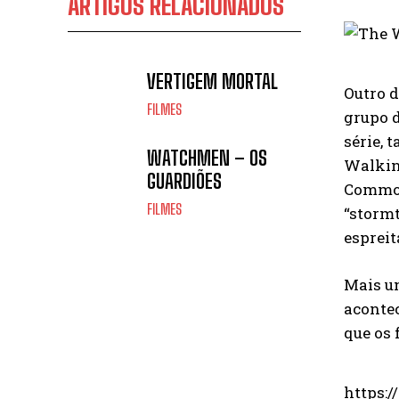
ARTIGOS RELACIONADOS
VERTIGEM MORTAL
Outro 
FILMES
grupo d
série,
WATCHMEN – OS
Walkin
GUARDIÕES
Common
FILMES
“storm
esprei
Mais um
acontec
que os 
https: