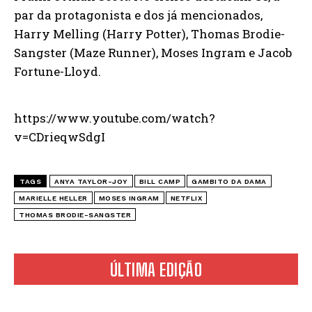
par da protagonista e dos já mencionados,
Harry Melling (Harry Potter), Thomas Brodie-
Sangster (Maze Runner), Moses Ingram e Jacob
Fortune-Lloyd.
https://www.youtube.com/watch?
v=CDrieqwSdgI
TAGS
ANYA TAYLOR-JOY
BILL CAMP
GAMBITO DA DAMA
MARIELLE HELLER
MOSES INGRAM
NETFLIX
THOMAS BRODIE-SANGSTER
ÚLTIMA EDIÇÃO