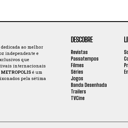
DESCOBRE
L
a dedicada ao melhor
Revistas
S
oz independente e
Passatempos
C
exclusivos que
Filmes
P
tivais internacionais
Séries
E
a
METROPOLIS
é um
Jogos
aixonados pela sétima
Banda Desenhada
Trailers
TVCine