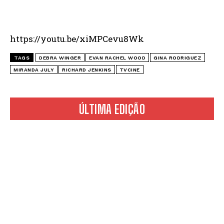
https://youtu.be/xiMPCevu8Wk
TAGS
DEBRA WINGER
EVAN RACHEL WOOD
GINA RODRIGUEZ
MIRANDA JULY
RICHARD JENKINS
TVCINE
ÚLTIMA EDIÇÃO