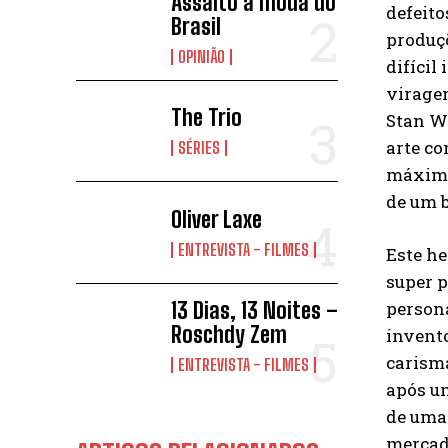
Assalto à moda do
defeito
Brasil
produçõ
OPINIÃO
difícil
viragem
The Trio
Stan Wi
arte co
SÉRIES
máximo
de um b
Oliver Laxe
ENTREVISTA - FILMES
Este he
super p
person
13 Dias, 13 Noites –
Roschdy Zem
invent
carisma
ENTREVISTA - FILMES
após u
de uma 
mercad