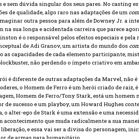
s e sem dúvida singular dos seus pares. No casting e
es de qualidade, algo raro nas adaptações de um
com
 imaginar outra pessoa para além de Downey Jr. a in
 na sua longa e acidentada carreira que parece agora
nston é o responsável pelos efeitos especiais e pela
nceptual de Adi Granov, um artista do mundo dos
com
 as capacidades de cada elemento participante, mis
lockbuster, não perdendo o ímpeto criativo em ambas
rói é diferente de outras adaptações da Marvel, não 
oderes, o Homem de Ferro é um herói criado de raiz, 
agem, Homem de Ferro/Tony Stark, está um homem m
or de sucesso e um playboy, um Howard Hughes contem
, o alter-ego de Stark é uma extensão e uma necessid
m acontecimento que muda radicalmente a sua manei
liberação, e essa vai ser a divisa do personagem, inic
or de armas para humanitário.