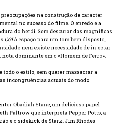
 preocupações na construção de carácter
ntal no sucesso do filme. O enredo e a
adura do herói. Sem descurar das magníficas
os
CGI
à espaço para um tom bem disposto,
nsidade nem existe necessidade de injectar
é a nota dominante em o «Homem de Ferro».
 todo o estilo, sem querer massacrar a
nas incongruências actuais do modo
ntor Obadiah Stane, um delicioso papel
th Paltrow que interpreta Pepper Potts, a
trão e o sidekick de Stark, Jim Rhodes