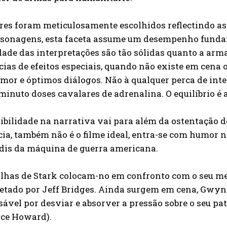
res foram meticulosamente escolhidos reflectindo as
rsonagens, esta faceta assume um desempenho fundame
ade das interpretações são tão sólidas quanto a arm
ias de efeitos especiais, quando não existe em cena 
or e óptimos diálogos. Não à qualquer perca de inte
minuto doses cavalares de adrenalina. O equilíbrio 
ibilidade na narrativa vai para além da ostentação de
ia, também não é o filme ideal, entra-se com humor 
dis da máquina de guerra americana.
lhas de Stark colocam-no em confronto com o seu me
etado por Jeff Bridges. Ainda surgem em cena, Gwyne
ável por desviar e absorver a pressão sobre o seu pa
nce Howard).