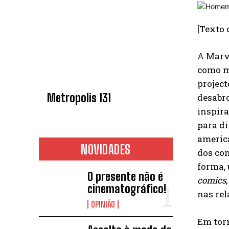
[Texto 
A Marve
como me
project
Metropolis 131
desabro
inspira
para d
americ
NOVIDADES
dos con
forma, 
O presente não é
comics
cinematográfico!
nas re
OPINIÃO
Em torn