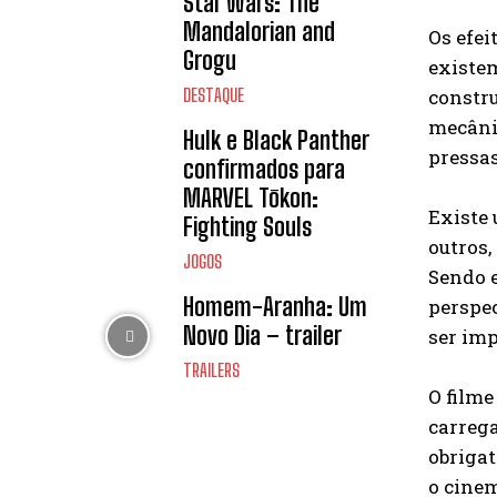
Star Wars: The
Mandalorian and
Os efei
Grogu
existe
constru
DESTAQUE
mecânic
Hulk e Black Panther
pressas
confirmados para
MARVEL Tōkon:
Existe 
Fighting Souls
outros,
JOGOS
Sendo e
Homem-Aranha: Um
perspec
Novo Dia – trailer
ser imp
TRAILERS
O filme
carrega
obrigat
o cine