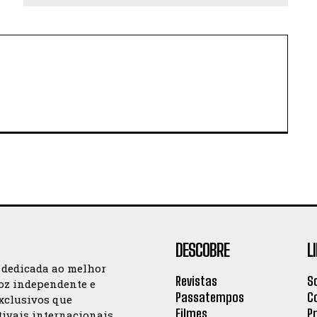
DESCOBRE
L
 dedicada ao melhor
Revistas
S
oz independente e
Passatempos
C
exclusivos que
Filmes
P
tivais internacionais