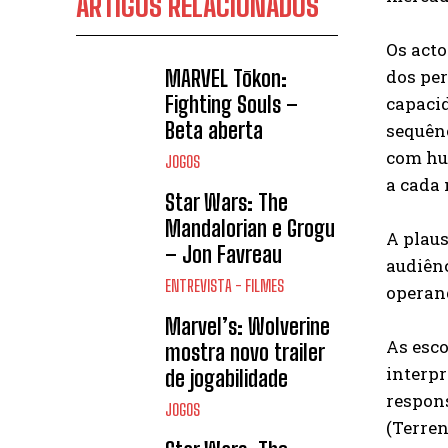
ARTIGOS RELACIONADOS
Os acto
dos pe
MARVEL Tōkon:
Fighting Souls –
capacid
Beta aberta
sequênc
com hum
JOGOS
a cada 
Star Wars: The
Mandalorian e Grogu
A plaus
– Jon Favreau
audiênc
ENTREVISTA - FILMES
operan
Marvel’s: Wolverine
As esco
mostra novo trailer
interpr
de jogabilidade
respons
JOGOS
(Terre