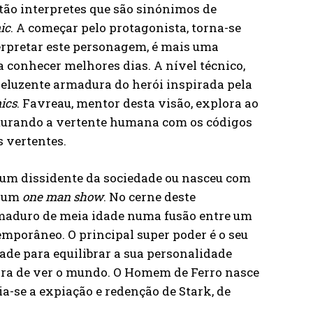
stão interpretes que são sinónimos de
ic
. A começar pelo protagonista, torna-se
terpretar este personagem, é mais uma
 conhecer melhores dias. A nível técnico,
 reluzente armadura do herói inspirada pela
ics
. Favreau, mentor desta visão, explora ao
turando a vertente humana com os códigos
 vertentes.
é um dissidente da sociedade ou nasceu com
é um
one man show
. No cerne deste
aduro de meia idade numa fusão entre um
porâneo. O principal super poder é o seu
ade para equilibrar a sua personalidade
ra de ver o mundo. O Homem de Ferro nasce
ia-se a expiação e redenção de Stark, de