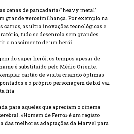
 das cenas de pancadaria/”heavy metal”
com grande verosimilhança. Por exemplo na
s carros, as ultra inovações tecnológicas e
oratório, tudo se desenrola sem grandes
tir o nascimento de um herói.
gem do super herói, os tempos apesar de
tname é substituído pelo Médio Oriente.
xemplar cartão de visita criando óptimas
sapontados e o próprio personagem de b.d vai
a fita.
rtada para aqueles que apreciam o cinema
cerebral. «Homem de Ferro» é um registo
uma das melhores adaptações da Marvel para