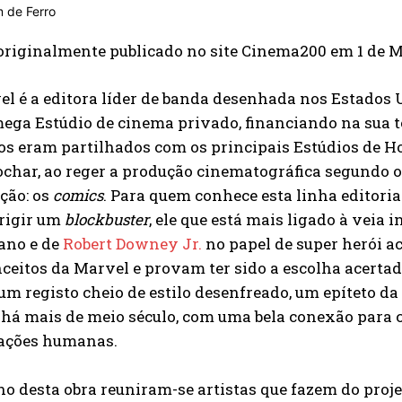
originalmente publicado no site Cinema200 em 1 de M
l é a editora líder de banda desenhada nos Estados 
ga Estúdio de cinema privado, financiando na sua to
os eram partilhados com os principais Estúdios de 
char, ao reger a produção cinematográfica segundo os
ção: os
comics
. Para quem conhece esta linha editori
irigir um
blockbuster
, ele que está mais ligado à vei
ano e de
Robert Downey Jr.
no papel de super herói a
ceitos da Marvel e provam ter sido a escolha acertad
um registo cheio de estilo desenfreado, um epíteto da
, há mais de meio século, com uma bela conexão para 
lações humanas.
o desta obra reuniram-se artistas que fazem do proj