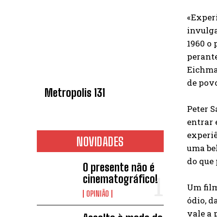
«Experi
invulg
1960 o
perante
Eichma
de povo
Metropolis 131
Peter 
entrar 
experiê
NOVIDADES
uma bel
do que 
O presente não é
cinematográfico!
Um fil
OPINIÃO
ódio, d
vale a