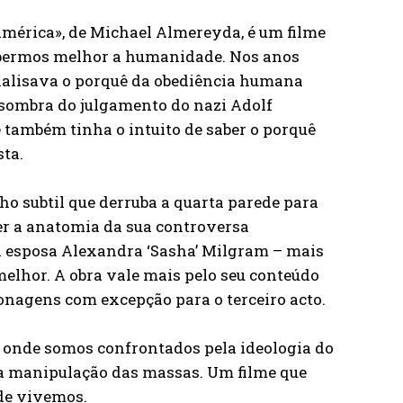
América», de Michael Almereyda, é um filme
ebermos melhor a humanidade. Nos anos
nalisava o porquê da obediência humana
a sombra do julgamento do nazi Adolf
ambém tinha o intuito de saber o porquê
ta.
 subtil que derruba a quarta parede para
er a anatomia da sua controversa
a esposa Alexandra ‘Sasha’ Milgram – mais
elhor. A obra vale mais pelo seu conteúdo
onagens com excepção para o terceiro acto.
onde somos confrontados pela ideologia do
na manipulação das massas. Um filme que
de vivemos.