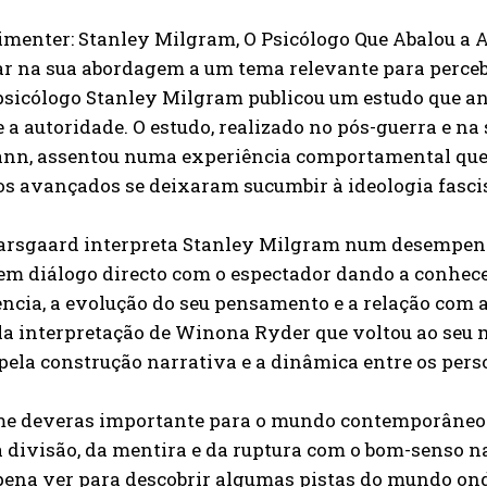
menter: Stanley Milgram, O Psicólogo Que Abalou a 
ar na sua abordagem a um tema relevante para perc
 psicólogo Stanley Milgram publicou um estudo que a
 a autoridade. O estudo, realizado no pós-guerra e n
nn, assentou numa experiência comportamental que t
s avançados se deixaram sucumbir à ideologia fascis
Sarsgaard interpreta Stanley Milgram num desempenho
em diálogo directo com o espectador dando a conhec
ncia, a evolução do seu pensamento e a relação com 
a interpretação de Winona Ryder que voltou ao seu m
pela construção narrativa e a dinâmica entre os pers
me deveras importante para o mundo contemporâneo 
a divisão, da mentira e da ruptura com o bom-senso 
 pena ver para descobrir algumas pistas do mundo on