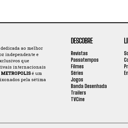
DESCOBRE
L
 dedicada ao melhor
Revistas
S
oz independente e
Passatempos
C
exclusivos que
Filmes
P
tivais internacionais
Séries
E
a
METROPOLIS
é um
Jogos
aixonados pela sétima
Banda Desenhada
Trailers
TVCine