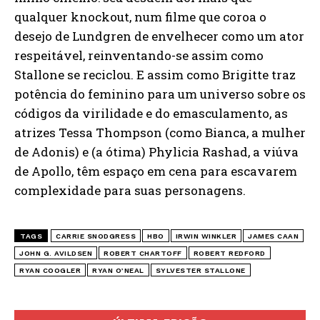
qualquer knockout, num filme que coroa o
desejo de Lundgren de envelhecer como um ator
respeitável, reinventando-se assim como
Stallone se reciclou. E assim como Brigitte traz
potência do feminino para um universo sobre os
códigos da virilidade e do emasculamento, as
atrizes Tessa Thompson (como Bianca, a mulher
de Adonis) e (a ótima) Phylicia Rashad, a viúva
de Apollo, têm espaço em cena para escavarem
complexidade para suas personagens.
TAGS
CARRIE SNODGRESS
HBO
IRWIN WINKLER
JAMES CAAN
JOHN G. AVILDSEN
ROBERT CHARTOFF
ROBERT REDFORD
RYAN COOGLER
RYAN O’NEAL
SYLVESTER STALLONE