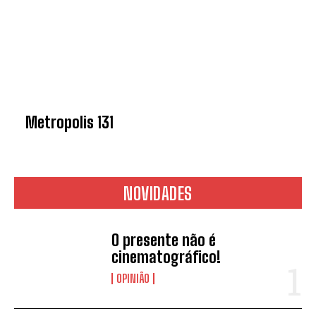
*
Concordo com a
Política de
privacidade.
Metropolis 131
Vais receber informação sobre futuros
passatempos.
NOVIDADES
ENVIAR
O presente não é
cinematográfico!
OPINIÃO