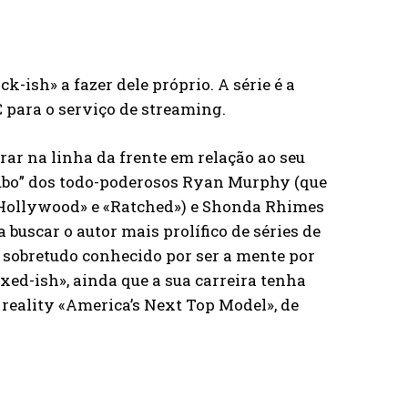
ack-ish» a fazer dele próprio. A série é a
 para o serviço de streaming.
rar na linha da frente em relação ao seu
oubo” dos todo-poderosos Ryan Murphy (que
r «Hollywood» e «Ratched») e Shonda Rhimes
a buscar o autor mais prolífico de séries de
é sobretudo conhecido por ser a mente por
ixed-ish», ainda que a sua carreira tenha
 reality «America’s Next Top Model», de