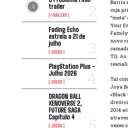
Barris 
trailer
cuja pr
TRAILERS
“meta” 
Your En
Fading Echo
Family»
estreia a 21 de
novo ri
julho
camadas
JOGOS
T1). A
reanal
PlayStation Plus –
Julho 2026
Tal com
JOGOS
Joya Ba
«Black-
DRAGON BALL
divórci
XENOVERSE 2,
FUTURE SAGA
2014 ac
Capítulo 4
atraves
vezes s
JOGOS