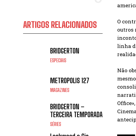
america
O contr
ARTIGOS RELACIONADOS
outros 
inconto
linha d
BRIDGERTON
realida
ESPECIAIS
Não obs
mesmo t
METROPOLIS 127
consoli
MAGAZINES
narrat
Office»
BRIDGERTON –
Cinema
TERCEIRA TEMPORADA
antecip
SÉRIES