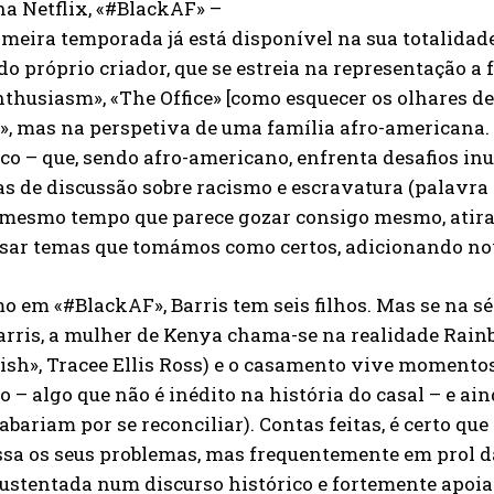
na Netflix, «#BlackAF» –
imeira temporada já está disponível na sua totalidad
do próprio criador, que se estreia na representação a
thusiasm», «The Office» [como esquecer os olhares d
, mas na perspetiva de uma família afro-americana. Ba
co – que, sendo afro-americano, enfrenta desafios inu
 de discussão sobre racismo e escravatura (palavra p
o mesmo tempo que parece gozar consigo mesmo, atira
isar temas que tomámos como certos, adicionando no
o em «#BlackAF», Barris tem seis filhos. Mas se na s
rris, a mulher de Kenya chama-se na realidade Rain
ish», Tracee Ellis Ross) e o casamento vive momentos
o – algo que não é inédito na história do casal – e ain
abariam por se reconciliar). Contas feitas, é certo qu
sa os seus problemas, mas frequentemente em prol da
ustentada num discurso histórico e fortemente apoia