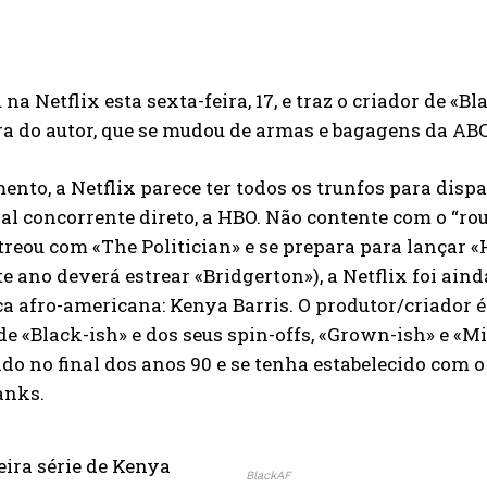
 na Netflix esta sexta-feira, 17, e traz o criador de «Bl
a do autor, que se mudou de armas e bagagens da ABC
nto, a Netflix parece ter todos os trunfos para dispa
al concorrente direto, a HBO. Não contente com o “r
streou com «The Politician» e se prepara para lança
te ano deverá estrear «Bridgerton»), a Netflix foi aind
a afro-americana: Kenya Barris. O produtor/criador 
de «Black-ish» e dos seus spin-offs, «Grown-ish» e «M
o no final dos anos 90 e se tenha estabelecido com o
anks.
ira série de Kenya
BlackAF