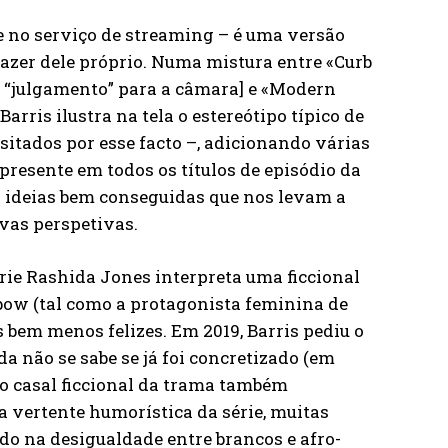
e no serviço de streaming – é uma versão
 fazer dele próprio. Numa mistura entre «Curb
e “julgamento” para a câmara] e «Modern
rris ilustra na tela o estereótipo típico de
sitados por esse facto –, adicionando várias
resente em todos os títulos de episódio da
 ideias bem conseguidas que nos levam a
vas perspetivas.
érie Rashida Jones interpreta uma ficcional
bow (tal como a protagonista feminina de
 bem menos felizes. Em 2019, Barris pediu o
da não se sabe se já foi concretizado (em
e o casal ficcional da trama também
 vertente humorística da série, muitas
do na desigualdade entre brancos e afro-