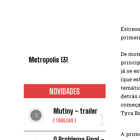
Estreou
primeir
De mome
Metropolis 131
princip
já se e
(que es
temátic
NOVIDADES
detrás 
começad
Mutiny – trailer
Tyra B
TRAILERS
A prime
O Problema Final –